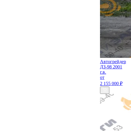
Автогрейдер
ДЗ-98 2001
г.в.
от
2 155 000 ₽