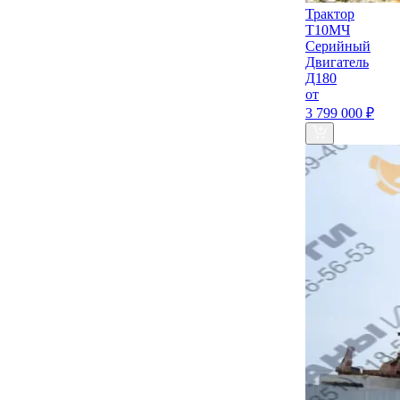
Трактор
Т10МЧ
Серийный
Двигатель
Д180
от
3 799 000 ₽