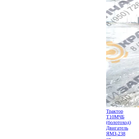
Трактор
Т10МЧБ
(болотоход)
Двигатель
ЯМЗ-238