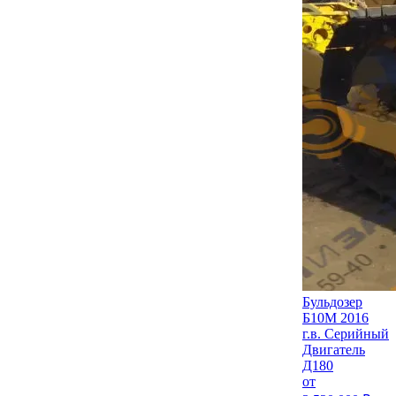
Бульдозер
Б10М 2016
г.в. Серийный
Двигатель
Д180
от