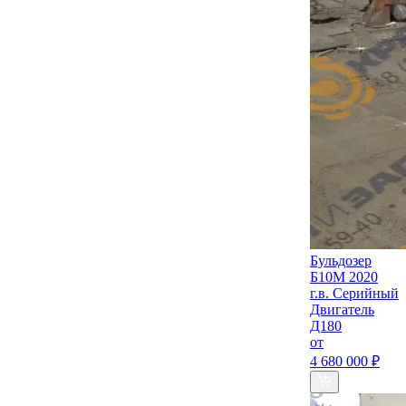
Бульдозер
Б10М 2020
г.в. Серийный
Двигатель
Д180
от
4 680 000 ₽