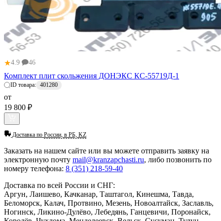
★
4.9
46
Комплект плит скольжения ДОНЭКС КС-55719Д-1
ID товара:
401280
от
19 800 ₽
Доставка по
России, в РБ, KZ
Заказать
на нашем сайте или вы можете отправить заявку на
электронную почту
mail@kranzapchasti.ru
, либо позвонить по
номеру телефона:
8 (351) 218-59-40
Доставка по всей России и СНГ:
Аргун, Лаишево, Качканар, Таштагол, Кинешма, Тавда,
Беломорск, Калач, Протвино, Мезень, Новоалтайск, Заславль,
Ногинск, Ликино-Дулёво, Лебедянь, Ганцевичи, Поронайск,
Королёв, Чухлома, Менделеевск, Вельск, Сусуман, Тулун,