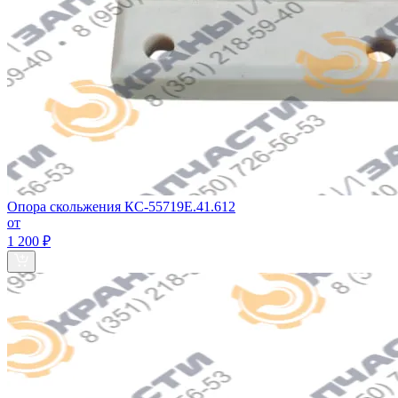
Опора скольжения КС-55719Е.41.612
от
1 200 ₽