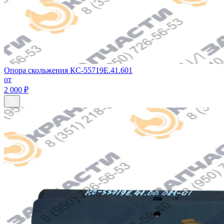
Опора скольжения КС-55719Е.41.601
от
2 000 ₽