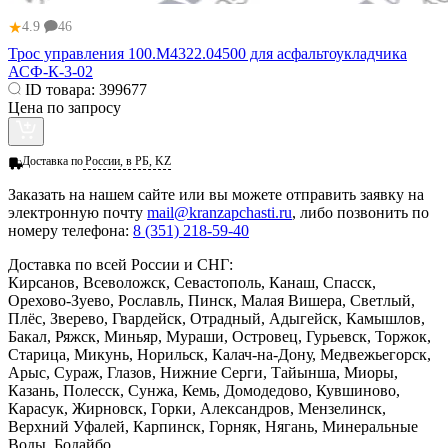
★
4.9
46
Трос управления 100.М4322.04500 для асфальтоукладчика
АСФ-К-3-02
ID товара:
399677
Цена по запросу
Доставка по
России, в РБ, KZ
Заказать
на нашем сайте или вы можете отправить заявку на
электронную почту
mail@kranzapchasti.ru
, либо позвонить по
номеру телефона:
8 (351) 218-59-40
Доставка по всей России и СНГ:
Кирсанов, Всеволожск, Севастополь, Канаш, Спасск,
Орехово-Зуево, Рославль, Пинск, Малая Вишера, Светлый,
Плёс, Зверево, Гвардейск, Отрадный, Адыгейск, Камышлов,
Бакал, Ряжск, Миньяр, Мураши, Островец, Гурьевск, Торжок,
Старица, Микунь, Норильск, Калач-на-Дону, Медвежьегорск,
Арыс, Сураж, Глазов, Нижние Серги, Тайынша, Миоры,
Казань, Полесск, Сунжа, Кемь, Домодедово, Кувшиново,
Карасук, Жирновск, Горки, Александров, Мензелинск,
Верхний Уфалей, Карпинск, Горняк, Нягань, Минеральные
Воды, Бодайбо...