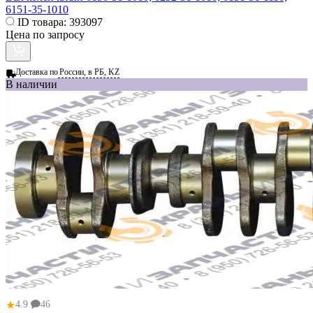
6151-35-1010
ID товара:
393097
Цена по запросу
Доставка по
России, в РБ, KZ
В наличии
★
4.9
46