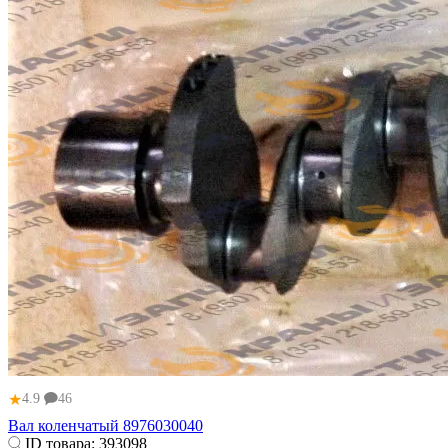
★
4.9
46
Вал коленчатый 8976030040
ID товара:
393098