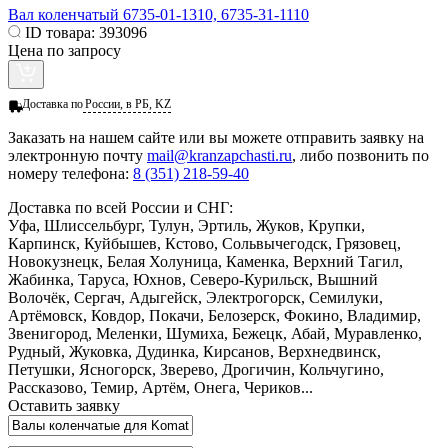
Вал коленчатый 6735-01-1310, 6735-31-1110
ID товара:
393096
Цена по запросу
Доставка по
России, в РБ, KZ
Заказать
на нашем сайте или вы можете отправить заявку на
электронную почту
mail@kranzapchasti.ru
, либо позвонить по
номеру телефона:
8 (351) 218-59-40
Доставка по всей России и СНГ:
Уфа, Шлиссельбург, Тулун, Эртиль, Жуков, Крупки,
Карпинск, Куйбышев, Кстово, Сольвычегодск, Грязовец,
Новокузнецк, Белая Холуница, Каменка, Верхний Тагил,
Жабинка, Таруса, Юхнов, Северо-Курильск, Вышний
Волочёк, Сергач, Адыгейск, Электрогорск, Семилуки,
Артёмовск, Ковдор, Покачи, Белозерск, Фокино, Владимир,
Звенигород, Меленки, Шумиха, Бежецк, Абай, Муравленко,
Рудный, Жуковка, Дудинка, Кирсанов, Верхнедвинск,
Петушки, Ясногорск, Зверево, Дрогичин, Кольчугино,
Рассказово, Темир, Артём, Онега, Чериков...
Оставить заявку