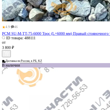
★
4.9
46
РСМ SU-M-TT-75-6000 Трос (L=6000 мм) Правый стояночного то
ID товара:
488111
от
3 800 ₽
Доставка по
России, в РБ, KZ
В наличии