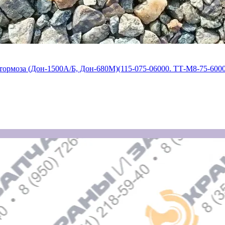
рмоза (Дон-1500А/Б, Дон-680М)(115-075-06000. ТТ-М8-75-6000, 