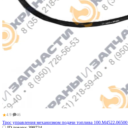
★
4.9
46
Трос управления механизмом подачи топлива 100.М4522.065
ID товара:
399724