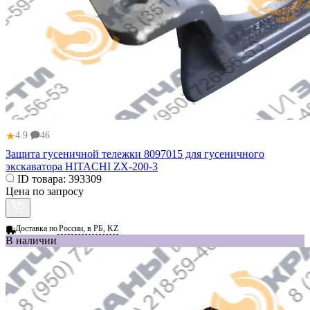
★
4.9
46
Защита гусеничной тележки 8097015 для гусеничного
экскаватора HITACHI ZX-200-3
ID товара:
393309
Цена по запросу
Доставка по
России, в РБ, KZ
В наличии