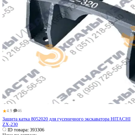
★
4.9
46
Защита катка 8052020 для гусеничного экскаватора HITACHI
ZX-230
ID товара:
393306