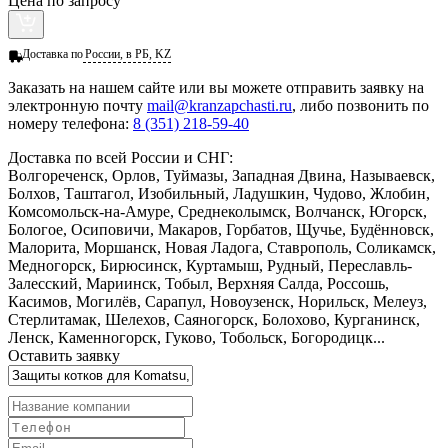
Цена по запросу
Доставка по
России, в РБ, KZ
Заказать
на нашем сайте или вы можете отправить заявку на
электронную почту
mail@kranzapchasti.ru
, либо позвонить по
номеру телефона:
8 (351) 218-59-40
Доставка по всей России и СНГ:
Волгореченск, Орлов, Туймазы, Западная Двина, Называевск,
Болхов, Таштагол, Изобильный, Ладушкин, Чудово, Жлобин,
Комсомольск-на-Амуре, Среднеколымск, Волчанск, Югорск,
Бологое, Осиповичи, Макаров, Горбатов, Щучье, Будённовск,
Малорита, Моршанск, Новая Ладога, Ставрополь, Соликамск,
Медногорск, Бирюсинск, Куртамыш, Рудный, Переславль-
Залесский, Мариинск, Тобыл, Верхняя Салда, Россошь,
Касимов, Могилёв, Сарапул, Новоузенск, Норильск, Мелеуз,
Стерлитамак, Шелехов, Саяногорск, Болохово, Курганинск,
Ленск, Каменногорск, Гуково, Тобольск, Богородицк...
Оставить заявку