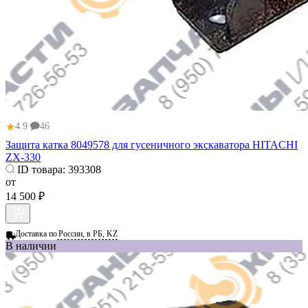
★
4.9
46
Защита катка 8049578 для гусеничного экскаватора HITACHI
ZX-330
ID товара:
393308
от
14 500 ₽
Доставка по
России, в РБ, KZ
В наличии