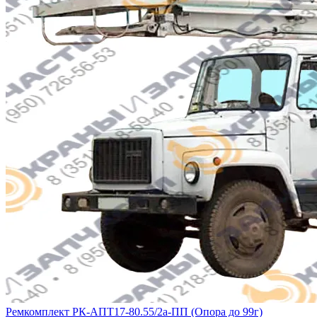
Ремкомплект РК-АПТ17-80.55/2а-ПП (Опора до 99г)