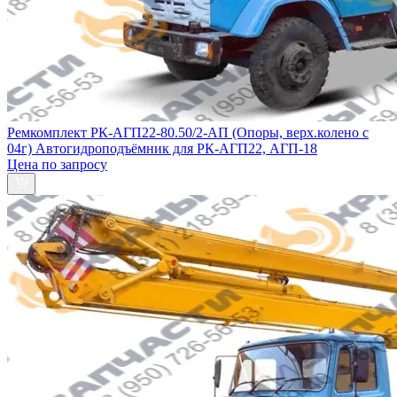
Ремкомплект РК-АГП22-80.50/2-АП (Опоры, верх.колено с
04г) Автогидроподъёмник для РК-АГП22, АГП-18
Цена по запросу