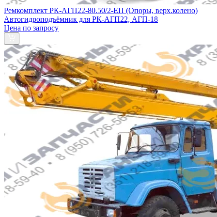
Ремкомплект РК-АГП22-80.50/2-ЕП (Опоры, верх.колено)
Автогидроподъёмник для РК-АГП22, АГП-18
Цена по запросу