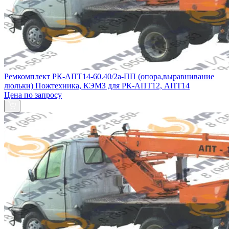
Ремкомплект РК-АПТ14-60.40/2а-ПП (опора,выравнивание
люльки) Пожтехника, КЭМЗ для РК-АПТ12, АПТ14
Цена по запросу