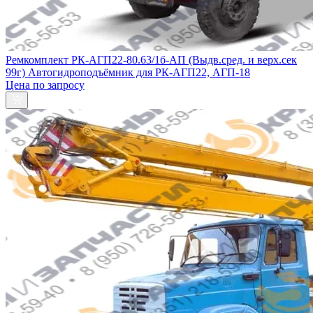
Ремкомплект РК-АГП22-80.63/1б-АП (Выдв.сред. и верх.сек
99г) Автогидроподъёмник для РК-АГП22, АГП-18
Цена по запросу