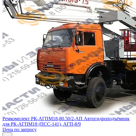
Ремкомплект РК-АГПМ18-80.50/2-АП Автогидроподъёмник
для РК-АГПМ18 (ПСС-141), АГП-8/9
Цена по запросу