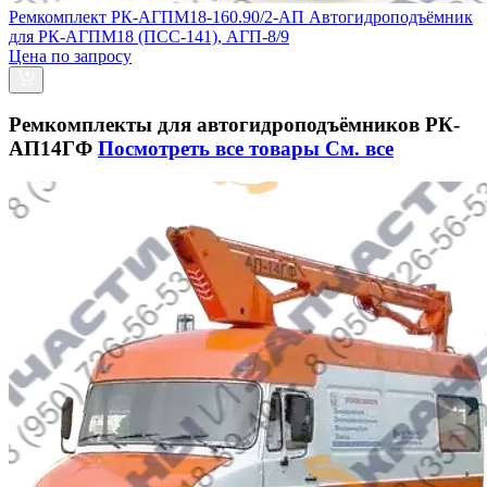
Ремкомплект РК-АГПМ18-160.90/2-АП Автогидроподъёмник
для РК-АГПМ18 (ПСС-141), АГП-8/9
Цена по запросу
Ремкомплекты для автогидроподъёмников РК-
АП14ГФ
Посмотреть все товары
См. все