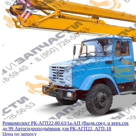
Ремкомплект РК-АГП22-80.63/1а-АП (Выдв.сред. и верх.сек
до 99 Автогидроподъёмник для РК-АГП22, АГП-18
Цена по запросу