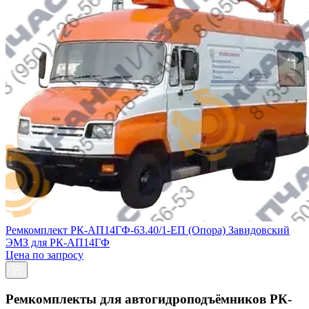
Ремкомплект РК-АП14ГФ-63.40/1-ЕП (Опора) Завидовский
ЭМЗ для РК-АП14ГФ
Цена по запросу
Ремкомплекты для автогидроподъёмников РК-