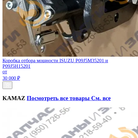
Коробка отбора мощности ISUZU P09J5M35201 и
P09J5H15201
от
30 000 ₽
KAMAZ
Посмотреть все товары
См. все