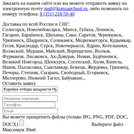
Заказать
на нашем сайте или вы можете отправить заявку на
электронную почту
mail@kranzapchasti.ru
, либо позвонить по
номеру телефона:
8 (351) 218-59-40
Доставка по всей России и СНГ:
Солигорск, Новочебоксарск, Минск, Губаха, Ленинск,
Гагарин, Барабинск, Шиханы, Саки, Саратов, Черняховск,
Урюпинск, Шадринск, Соликамск, Медвежьегорск, Кудымкар,
Гусев, Краснодар, Сурск, Новочеркасск, Ядрин, Котельники,
Волжский, Мураши, Майский, Верещагино, Волхов,
Фурманов, Лисаковск, Ак-Довурак, Неман, Будённовск,
Великий Новгород, Шенкурск, Сосенский, Холм, Кинель,
Ишим, Палласовка, Сыктывкар, Бежецк, Жердевка, Грязовец,
Печоры, Степняк, Сызрань, Свободный, Егорьевск,
Миллерово, Нижний Тагил, Бабушкин...
Оставить заявку
Вы можете прикрепить файлы (только JPG, PNG, PDF, DOC,
DOCX)
Выберите файл
Максимум 30мб