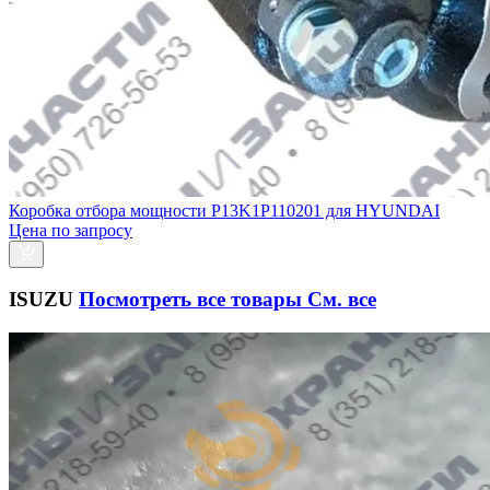
Коробка отбора мощности P13K1P110201 для HYUNDAI
Цена по запросу
ISUZU
Посмотреть все товары
См. все