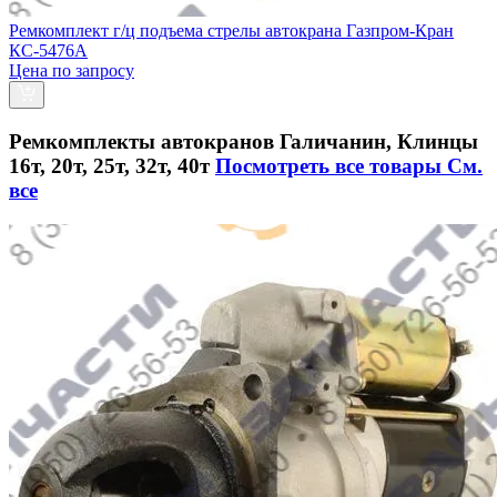
Ремкомплект г/ц подъема стрелы автокрана Газпром-Кран
КС-5476А
Цена по запросу
Ремкомплекты автокранов Галичанин, Клинцы
16т, 20т, 25т, 32т, 40т
Посмотреть все товары
См.
все