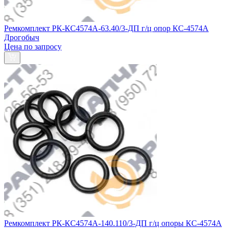
Ремкомплект РК-КС4574А-63.40/3-ДП г/ц опор КС-4574А
Дрогобыч
Цена по запросу
Ремкомплект РК-КС4574А-140.110/3-ДП г/ц опоры КС-4574А