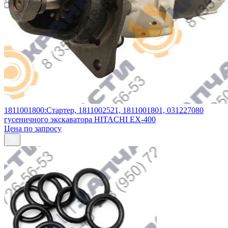
1811001800:Стартер, 1811002521, 1811001801, 031227080
гусеничного экскаватора HITACHI EX-400
Цена по запросу