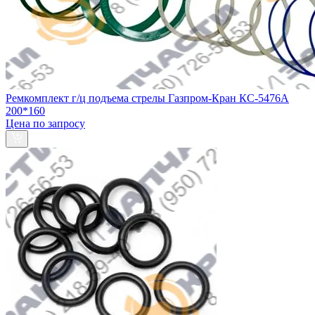
Ремкомплект г/ц подъема стрелы Газпром-Кран КС-5476А
200*160
Цена по запросу