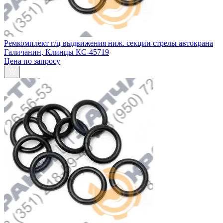
Ремкомплект г/ц выдвижения ниж. секции стрелы автокрана
Галичанин, Клинцы КС-45719
Цена по запросу