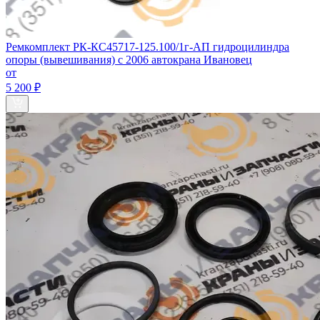
Ремкомплект РК-КС45717-125.100/1г-АП гидроцилиндра
опоры (вывешивания) с 2006 автокрана Ивановец
от
5 200 ₽