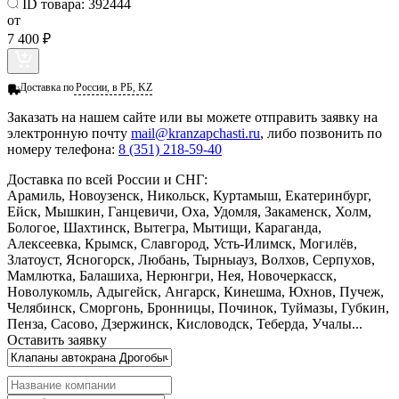
ID товара:
392444
от
7 400 ₽
Доставка по
России, в РБ, KZ
Заказать
на нашем сайте или вы можете отправить заявку на
электронную почту
mail@kranzapchasti.ru
, либо позвонить по
номеру телефона:
8 (351) 218-59-40
Доставка по всей России и СНГ:
Арамиль, Новоузенск, Никольск, Куртамыш, Екатеринбург,
Ейск, Мышкин, Ганцевичи, Оха, Удомля, Закаменск, Холм,
Бологое, Шахтинск, Вытегра, Мытищи, Караганда,
Алексеевка, Крымск, Славгород, Усть-Илимск, Могилёв,
Златоуст, Ясногорск, Любань, Тырныауз, Волхов, Серпухов,
Мамлютка, Балашиха, Нерюнгри, Нея, Новочеркасск,
Новолукомль, Адыгейск, Ангарск, Кинешма, Юхнов, Пучеж,
Челябинск, Сморгонь, Бронницы, Починок, Туймазы, Губкин,
Пенза, Сасово, Дзержинск, Кисловодск, Теберда, Учалы...
Оставить заявку