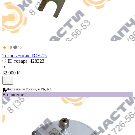
★
4.9
46
Токосъемник ТСУ-15
ID товара:
428323
от
32 000 ₽
Доставка по
России, в РБ, KZ
В наличии