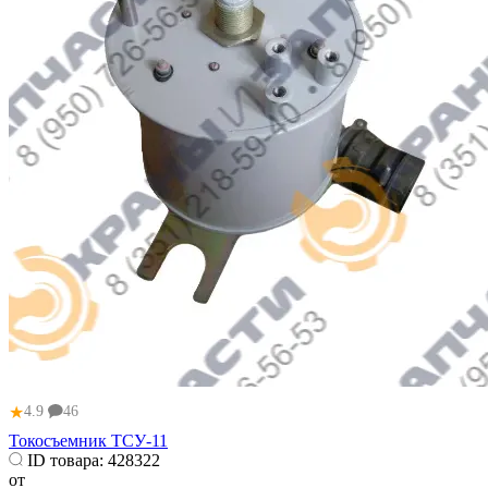
★
4.9
46
Токосъемник ТСУ-11
ID товара:
428322
от