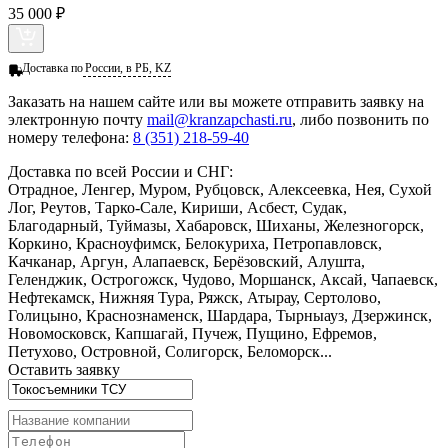
35 000 ₽
Доставка по
России, в РБ, KZ
Заказать
на нашем сайте или вы можете отправить заявку на
электронную почту
mail@kranzapchasti.ru
, либо позвонить по
номеру телефона:
8 (351) 218-59-40
Доставка по всей России и СНГ:
Отрадное, Ленгер, Муром, Рубцовск, Алексеевка, Нея, Сухой
Лог, Реутов, Тарко-Сале, Кириши, Асбест, Судак,
Благодарный, Туймазы, Хабаровск, Шиханы, Железногорск,
Коркино, Красноуфимск, Белокуриха, Петропавловск,
Качканар, Аргун, Алапаевск, Берёзовский, Алушта,
Геленджик, Острогожск, Чудово, Моршанск, Аксай, Чапаевск,
Нефтекамск, Нижняя Тура, Ряжск, Атырау, Сертолово,
Голицыно, Краснознаменск, Шардара, Тырныауз, Дзержинск,
Новомосковск, Капшагай, Пучеж, Пущино, Ефремов,
Петухово, Островной, Солигорск, Беломорск...
Оставить заявку