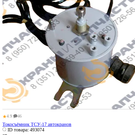
★
4.9
46
Токосъёмник ТСУ-17 автокранов
ID товара:
493074