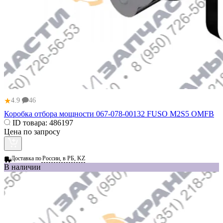
★
4.9
46
Коробка отбора мощности 067-078-00132 FUSO M2S5 OMFB
ID товара:
486197
Цена по запросу
Доставка по
России, в РБ, KZ
В наличии