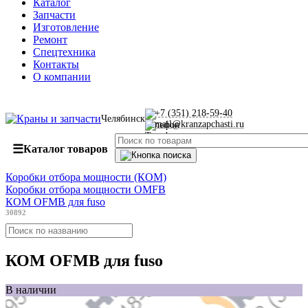
Каталог
Запчасти
Изготовление
Ремонт
Спецтехника
Контакты
О компании
+7 (351) 218-59-40
Челябинск
mail@kranzapchasti.ru
☰
Каталог товаров
Коробки отбора мощности (КОМ)
Коробки отбора мощности OMFB
КОМ OFMB для fuso
30892
КОМ OFMB для fuso
В наличии