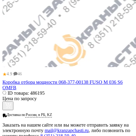
★
4.9
46
Коробка отбора мощности 068-377-00138 FUSO M 036 S6
OMFB
ID товара:
486195
Цена по запросу
Доставка по
России, в РБ, KZ
Заказать
на нашем сайте или вы можете отправить заявку на
электронную почту
mail@kranzapchasti.ru
, либо позвонить по
номеру телефона:
8 (351) 218-59-40