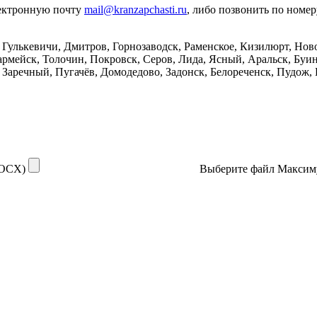
лектронную почту
mail@kranzapchasti.ru
, либо позвонить по номе
, Гулькевичи, Дмитров, Горнозаводск, Раменское, Кизилюрт, Но
рмейск, Толочин, Покровск, Серов, Лида, Ясный, Аральск, Буин
Заречный, Пугачёв, Домодедово, Задонск, Белореченск, Пудож, 
DOCX)
Выберите файл
Максим