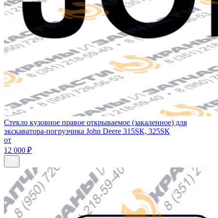
Стекло кузовное правое открываемое (закаленное) для
экскаватора-погрузчика John Deere 315SК, 325SК
от
12 000 ₽