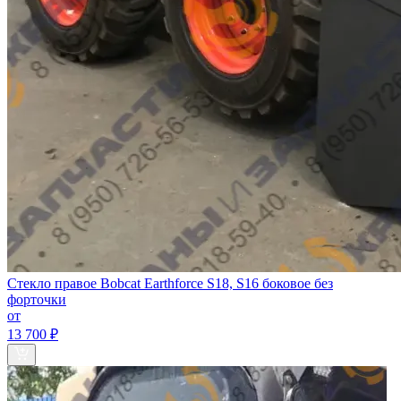
Стекло правое Bobcat Earthforce S18, S16 боковое без
форточки
от
13 700 ₽