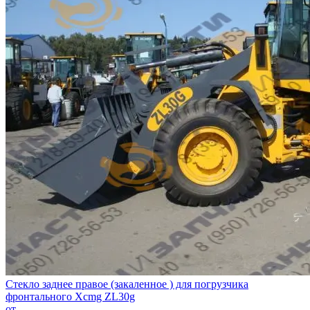
Стекло заднее правое (закаленное ) для погрузчика
фронтального Хcmg ZL30g
от