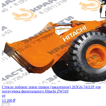
Стекло лобовое левое правое (закаленное) 263G6-74111P для
погрузчика фронтального Hitachi ZW310
от
13 200 ₽