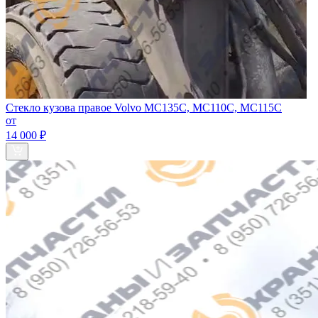
Стекло кузова правое Volvo MC135C, MC110C, MC115C
от
14 000 ₽