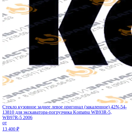
Стекло кузовное заднее левое оригинал (закаленное) 42N-54-
13810 для экскаватора-погрузчика Komatsu WB93R-5,
WB97R-5 2006
от
13 400 ₽