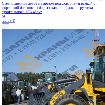
Стекло дверное левое с вырезом под форточку и рамкой с
форточкой большое в сборе (закаленное) для погрузчика
фронтального JCB 456xz
от
56 600 ₽