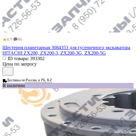
★
4.9
46
Шестерня планетарная 3084353 для гусеничного экскаватора
HITACHI ZX200, ZX200-3, ZX200-3G, ZX200-5G
ID товара:
393302
Цена по запросу
Доставка по
России, в РБ, KZ
В наличии