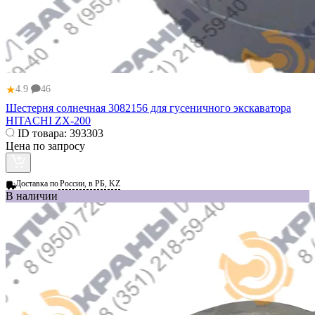
★
4.9
46
Шестерня солнечная 3082156 для гусеничного экскаватора
HITACHI ZX-200
ID товара:
393303
Цена по запросу
Доставка по
России, в РБ, KZ
В наличии