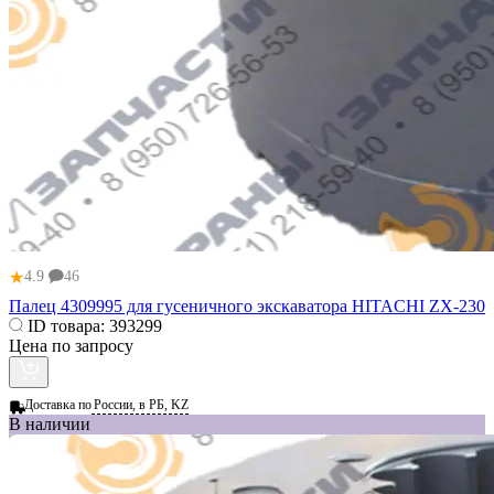
★
4.9
46
Палец 4309995 для гусеничного экскаватора HITACHI ZX-230
ID товара:
393299
Цена по запросу
Доставка по
России, в РБ, KZ
В наличии