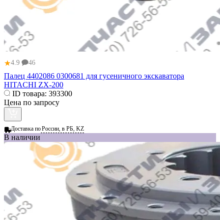
★
4.9
46
Палец 4402086 0300681 для гусеничного экскаватора
HITACHI ZX-200
ID товара:
393300
Цена по запросу
Доставка по
России, в РБ, KZ
В наличии