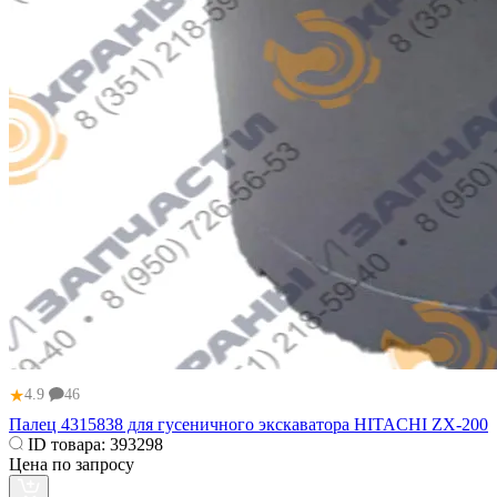
★
4.9
46
Палец 4315838 для гусеничного экскаватора HITACHI ZX-200
ID товара:
393298
Цена по запросу