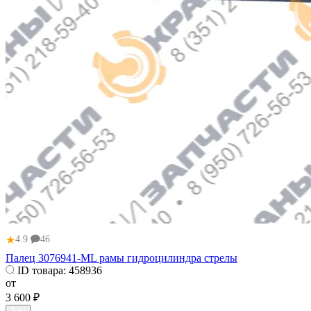
★
4.9
46
Палец 3076941-ML рамы гидроцилиндра стрелы
ID товара:
458936
от
3 600 ₽