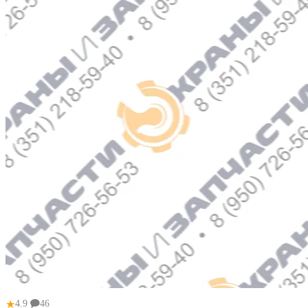
★
4.9
46