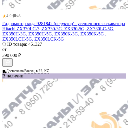
★
4.9
46
Гидромотор хода 9281842 (редуктор) гусеничного экскаватора
Hitachi ZX330LC-3, ZX330-3G, ZX330-5G, ZX330LC-5G,
ZX350H-3G, ZX350H-5G, ZX350K-3G, ZX350K-5G ,
ZX350LCH-5G, ZX350LCK-5G
ID товара:
451327
от
390 000 ₽
Доставка по
России, в РБ, KZ
В наличии