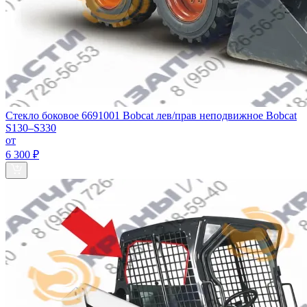
Стекло боковое 6691001 Bobcat лев/прав неподвижное Bobcat
S130–S330
от
6 300 ₽