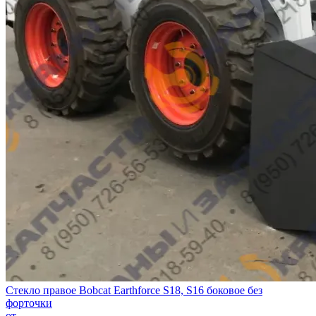
Стекло правое Bobcat Earthforce S18, S16 боковое без
форточки
от