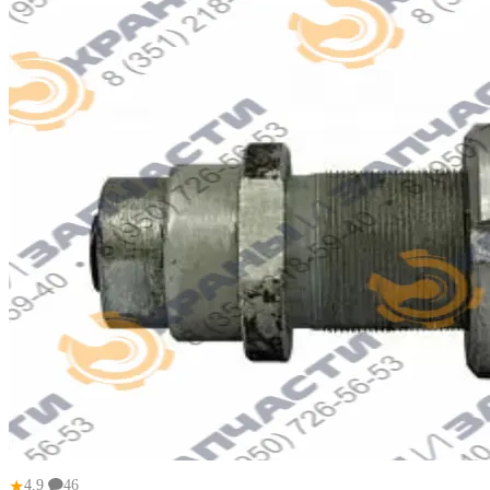
★
4.9
46