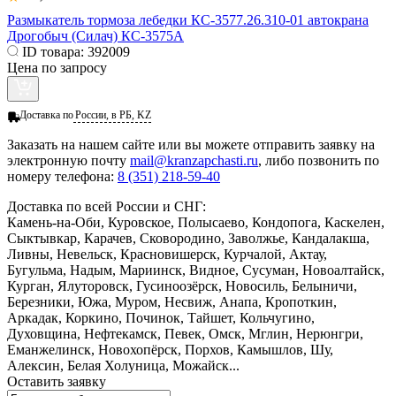
Размыкатель тормоза лебедки КС-3577.26.310-01 автокрана
Дрогобыч (Силач) КС-3575А
ID товара:
392009
Цена по запросу
Доставка по
России, в РБ, KZ
Заказать
на нашем сайте или вы можете отправить заявку на
электронную почту
mail@kranzapchasti.ru
, либо позвонить по
номеру телефона:
8 (351) 218-59-40
Доставка по всей России и СНГ:
Камень-на-Оби, Куровское, Полысаево, Кондопога, Каскелен,
Сыктывкар, Карачев, Сковородино, Заволжье, Кандалакша,
Ливны, Невельск, Красновишерск, Курчалой, Актау,
Бугульма, Надым, Мариинск, Видное, Сусуман, Новоалтайск,
Курган, Ялуторовск, Гусиноозёрск, Новосиль, Белыничи,
Березники, Южа, Муром, Несвиж, Анапа, Кропоткин,
Аркадак, Коркино, Починок, Тайшет, Кольчугино,
Духовщина, Нефтекамск, Певек, Омск, Мглин, Нерюнгри,
Еманжелинск, Новохопёрск, Порхов, Камышлов, Шу,
Алексин, Белая Холуница, Можайск...
Оставить заявку