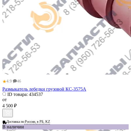
★
4.9
46
Размыкатель лебедки грузовой КС-3575А
ID товара:
434537
от
4 500 ₽
Доставка по
России, в РБ, KZ
В наличии