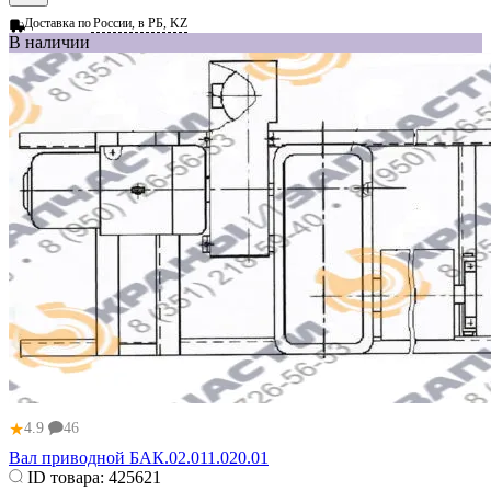
Доставка по
России, в РБ, KZ
В наличии
★
4.9
46
Вал приводной БАК.02.011.020.01
ID товара:
425621