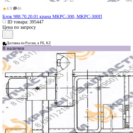
★
4.9
46
Блок 988.70.20.01 крана МКРС-300, МКРС-300П
ID товара:
395447
Цена по запросу
Доставка по
России, в РБ, KZ
В наличии