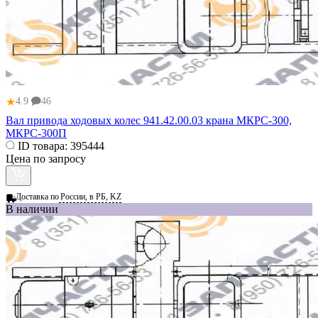
★
4.9
46
Вал привода ходовых колес 941.42.00.03 крана МКРС-300,
МКРС-300П
ID товара:
395444
Цена по запросу
Доставка по
России, в РБ, KZ
В наличии