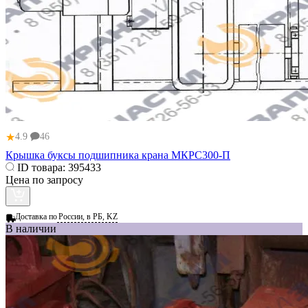
★
4.9
46
Крышка буксы подшипника крана МКРС300-П
ID товара:
395433
Цена по запросу
Доставка по
России, в РБ, KZ
В наличии