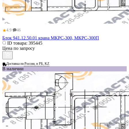
★
4.9
46
Блок 941.12.50.01 крана МКРС-300, МКРС-300П
ID товара:
395445
Цена по запросу
Доставка по
России, в РБ, KZ
В наличии