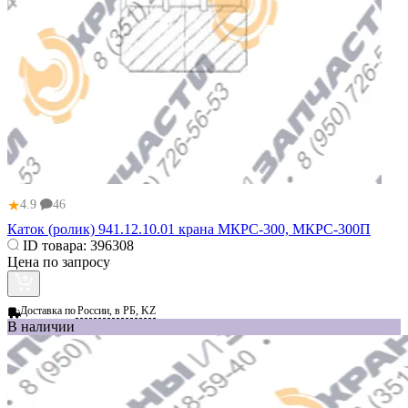
★
4.9
46
Каток (ролик) 941.12.10.01 крана МКРС-300, МКРС-300П
ID товара:
396308
Цена по запросу
Доставка по
России, в РБ, KZ
В наличии