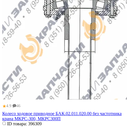
★
4.9
46
Колесо ходовое приводное БАК.02.011.020.00 без частотника
крана МКРС-300, МКРС300П
ID товара:
396309