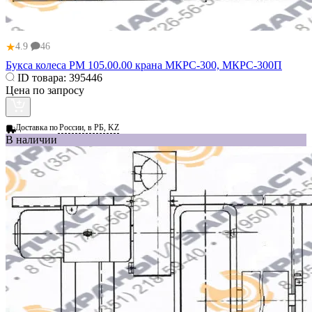
★
4.9
46
Букса колеса РМ 105.00.00 крана МКРС-300, МКРС-300П
ID товара:
395446
Цена по запросу
Доставка по
России, в РБ, KZ
В наличии