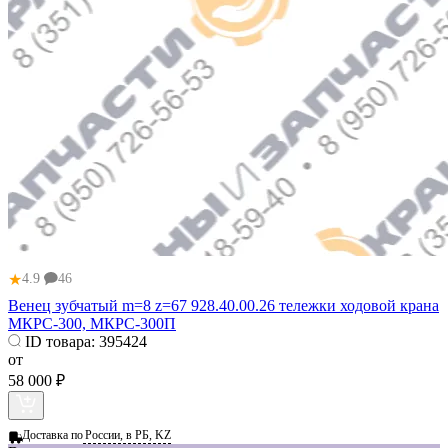
★
4.9
46
Венец зубчатый m=8 z=67 928.40.00.26 тележки ходовой крана
МКРС-300, МКРС-300П
ID товара:
395424
от
58 000 ₽
Доставка по
России, в РБ, KZ