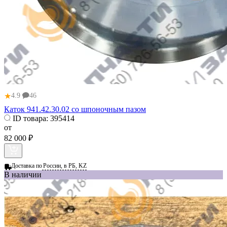
★
4.9
46
Каток 941.42.30.02 со шпоночным пазом
ID товара:
395414
от
82 000 ₽
Доставка по
России, в РБ, KZ
В наличии