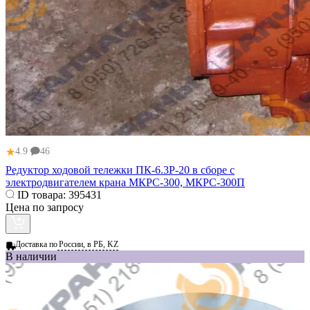
★
4.9
46
Редуктор ходовой тележки ПК-6.3Р-20 в сборе с
электродвигателем крана МКРС-300, МКРС-300П
ID товара:
395431
Цена по запросу
Доставка по
России, в РБ, KZ
В наличии