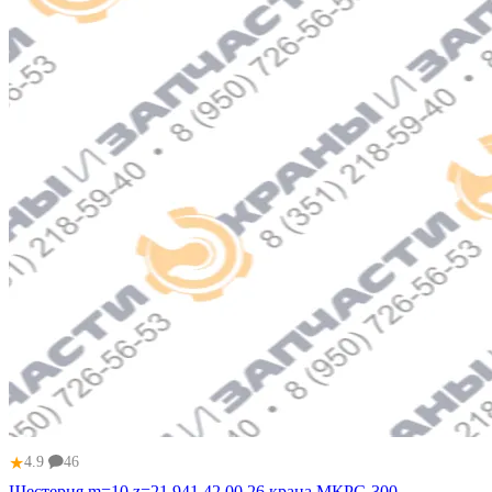
★
4.9
46
Шестерня m=10 z=21 941.42.00.26 крана МКРС-300,