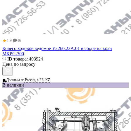
★
4.9
46
Колесо ходовое ведомое У2260.22А.01 в сборе на кран
МКРС-300
ID товара:
403924
Цена по запросу
Доставка по
России, в РБ, KZ
В наличии