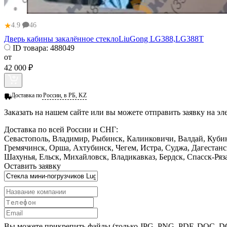
★
4.9
46
Дверь кабины закалённое стеклоLiuGong LG388,LG388T
ID товара:
488049
от
42 000 ₽
Доставка по
России, в РБ, KZ
Заказать
на нашем сайте или вы можете отправить заявку на э
Доставка по всей России и СНГ:
Севастополь, Владимир, Рыбинск, Калинковичи, Валдай, Кубин
Гремячинск, Орша, Ахтубинск, Чегем, Истра, Суджа, Дагестан
Шахунья, Ельск, Михайловск, Владикавказ, Бердск, Спасск-Ряз
Оставить заявку
Вы можете прикрепить файлы (только JPG, PNG, PDF, DOC, 