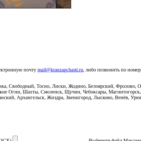
лектронную почту
mail@kranzapchasti.ru
, либо позвонить по номе
ка, Свободный, Тосно, Лиски, Жодино, Белоярский, Фролово, О
ские Огни, Шахты, Смоленск, Щучин, Чебоксары, Магнитогорск, 
анский, Архангельск, Жиздра, Звенигород, Лысково, Венёв, Урю
DOCX)
Выберите файл
Максим