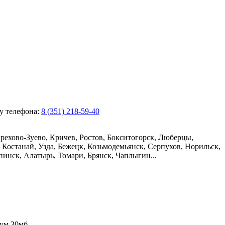
ру телефона:
8 (351) 218-59-40
рехово-Зуево, Кричев, Ростов, Бокситогорск, Люберцы,
Костанай, Узда, Бежецк, Козьмодемьянск, Серпухов, Норильск,
пинск, Алатырь, Томари, Брянск, Чаплыгин...
ум 30мб