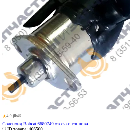
★
4.9
46
Соленоид Bobcat 6680749 отсечки топлива
ID товара:
406500