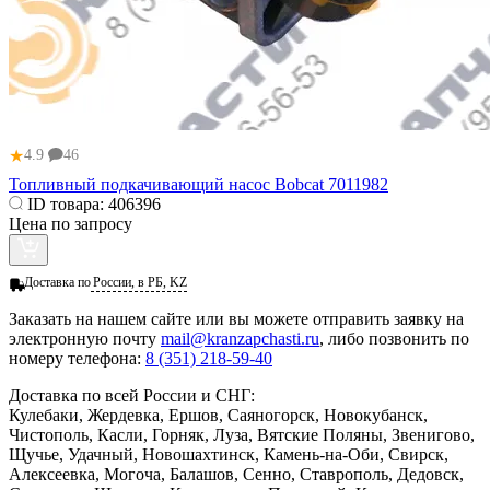
★
4.9
46
Топливный подкачивающий насос Bobcat 7011982
ID товара:
406396
Цена по запросу
Доставка по
России, в РБ, KZ
Заказать
на нашем сайте или вы можете отправить заявку на
электронную почту
mail@kranzapchasti.ru
, либо позвонить по
номеру телефона:
8 (351) 218-59-40
Доставка по всей России и СНГ:
Кулебаки, Жердевка, Ершов, Саяногорск, Новокубанск,
Чистополь, Касли, Горняк, Луза, Вятские Поляны, Звенигово,
Щучье, Удачный, Новошахтинск, Камень-на-Оби, Свирск,
Алексеевка, Могоча, Балашов, Сенно, Ставрополь, Дедовск,