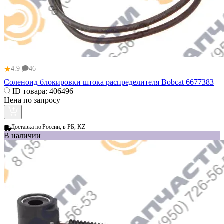
★
4.9
46
Соленоид блокировки штока распределителя Bobcat 6677383
ID товара:
406496
Цена по запросу
Доставка по
России, в РБ, KZ
В наличии