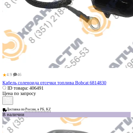
★
4.9
46
Кабель соленоида отсечки топлива Bobcat 6814830
ID товара:
406491
Цена по запросу
Доставка по
России, в РБ, KZ
В наличии