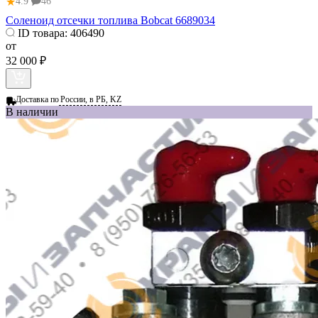
★
4.9
46
Соленоид отсечки топлива Bobcat 6689034
ID товара:
406490
от
32 000 ₽
Доставка по
России, в РБ, KZ
В наличии