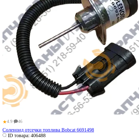
★
4.9
46
Соленоид отсечки топлива Bobcat 6691498
ID товара:
406488