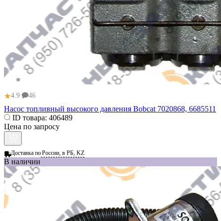
★
4.9
46
Насос топливный высокого давления Bobcat 7020868, 6685511
ID товара:
406489
Цена по запросу
Доставка по
России, в РБ, KZ
В наличии