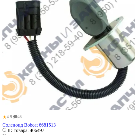
★
4.9
46
Соленоид Bobcat 6681513
ID товара:
406497