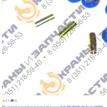
★
4.9
46