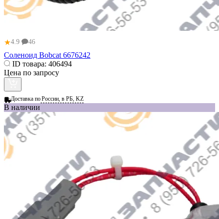
★
4.9
46
Соленоид Bobcat 6676242
ID товара:
406494
Цена по запросу
Доставка по
России, в РБ, KZ
В наличии