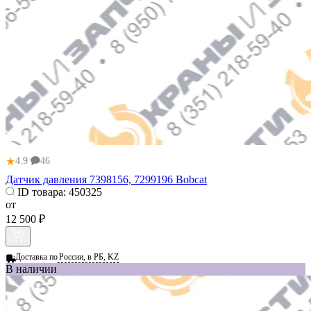
★
4.9
46
Датчик давления 7398156, 7299196 Bobcat
ID товара:
450325
от
12 500 ₽
Доставка по
России, в РБ, KZ
В наличии