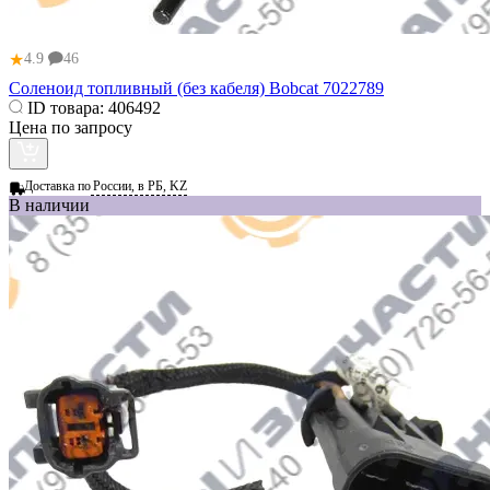
★
4.9
46
Соленоид топливный (без кабеля) Bobcat 7022789
ID товара:
406492
Цена по запросу
Доставка по
России, в РБ, KZ
В наличии