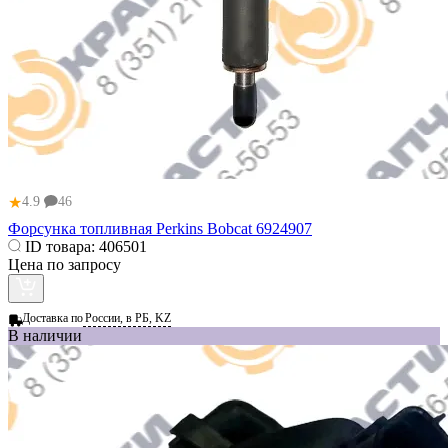
★
4.9
46
Форсунка топливная Perkins Bobcat 6924907
ID товара:
406501
Цена по запросу
Доставка по
России, в РБ, KZ
В наличии