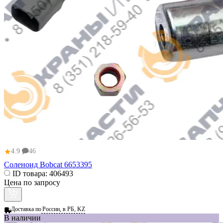
★
4.9
46
Соленоид Bobcat 6653395
ID товара:
406493
Цена по запросу
Доставка по
России, в РБ, KZ
В наличии