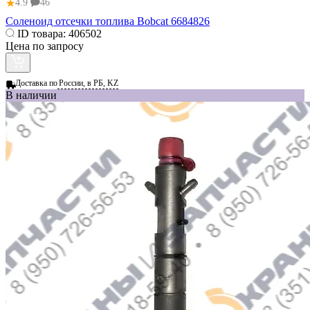
★
4.9
46
Соленоид отсечки топлива Bobcat 6684826
ID товара:
406502
Цена по запросу
Доставка по
России, в РБ, KZ
В наличии