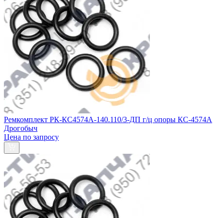
Ремкомплект РК-КС4574А-140.110/3-ДП г/ц опоры КС-4574А
Дрогобыч
Цена по запросу