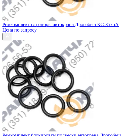
Ремкомплект г/ц опоры автокрана Дрогобыч КС-3575А
Цена по запросу
Ремкомплект блокировки подвески автокрана Дрогобыч