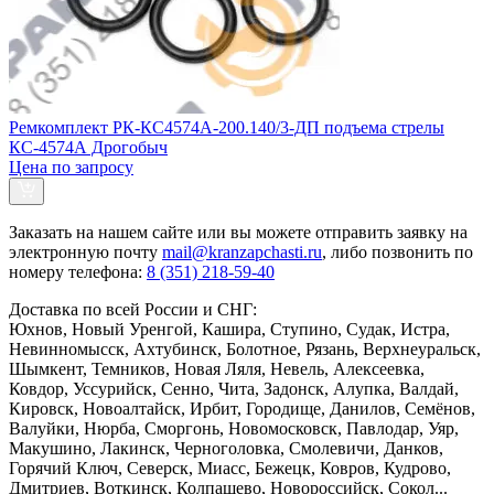
Ремкомплект РК-КС4574А-200.140/3-ДП подъема стрелы
КС-4574А Дрогобыч
Цена по запросу
Заказать
на нашем сайте или вы можете отправить заявку на
электронную почту
mail@kranzapchasti.ru
, либо позвонить по
номеру телефона:
8 (351) 218-59-40
Доставка по всей России и СНГ:
Юхнов, Новый Уренгой, Кашира, Ступино, Судак, Истра,
Невинномысск, Ахтубинск, Болотное, Рязань, Верхнеуральск,
Шымкент, Темников, Новая Ляля, Невель, Алексеевка,
Ковдор, Уссурийск, Сенно, Чита, Задонск, Алупка, Валдай,
Кировск, Новоалтайск, Ирбит, Городище, Данилов, Семёнов,
Валуйки, Нюрба, Сморгонь, Новомосковск, Павлодар, Уяр,
Макушино, Лакинск, Черноголовка, Смолевичи, Данков,
Горячий Ключ, Северск, Миасс, Бежецк, Ковров, Кудрово,
Дмитриев, Воткинск, Колпашево, Новороссийск, Сокол...