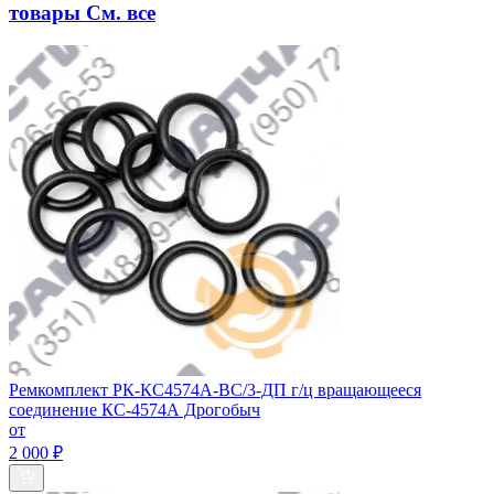
товары
См. все
Ремкомплект РК-КС4574А-ВС/3-ДП г/ц вращающееся
соединение КС-4574А Дрогобыч
от
2 000 ₽