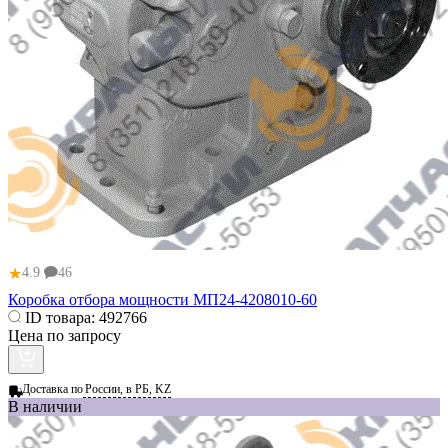
★
4.9
46
Коробка отбора мощности МП24-4208010-60
ID товара:
492766
Цена по запросу
Доставка по
России, в РБ, KZ
В наличии