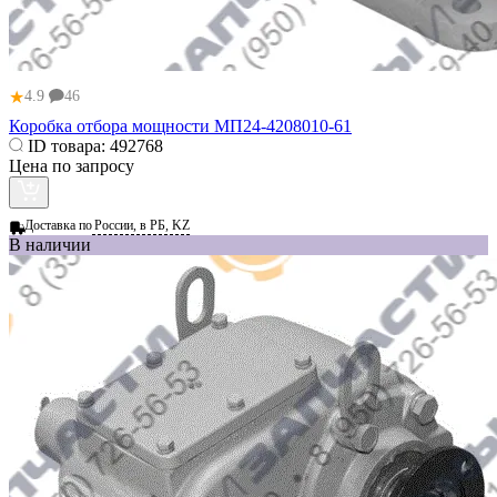
★
4.9
46
Коробка отбора мощности МП24-4208010-61
ID товара:
492768
Цена по запросу
Доставка по
России, в РБ, KZ
В наличии