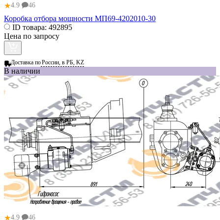
★
4.9
46
Коробка отбора мощности МП69-4202010-30
ID товара:
492895
Цена по запросу
Доставка по
России, в РБ, KZ
В наличии
★
4.9
46