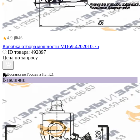
★
4.9
46
Коробка отбора мощности МП69-4202010-75
ID товара:
492897
Цена по запросу
Доставка по
России, в РБ, KZ
В наличии