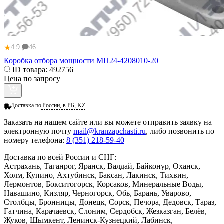
★
4.9
46
Коробка отбора мощности МП24-4208010-20
ID товара:
492756
Цена по запросу
Доставка по
России, в РБ, KZ
Заказать
на нашем сайте или вы можете отправить заявку на
электронную почту
mail@kranzapchasti.ru
, либо позвонить по
номеру телефона:
8 (351) 218-59-40
Доставка по всей России и СНГ:
Астрахань, Таганрог, Яранск, Валдай, Байконур, Оханск,
Холм, Купино, Ахтубинск, Баксан, Лакинск, Тихвин,
Лермонтов, Бокситогорск, Корсаков, Минеральные Воды,
Навашино, Кизляр, Черногорск, Обь, Барань, Уварово,
Столбцы, Бронницы, Донецк, Сорск, Печора, Дедовск, Тараз,
Гатчина, Карачаевск, Слоним, Сердобск, Жезказган, Белёв,
Жуков, Шымкент, Ленинск-Кузнецкий, Лабинск,