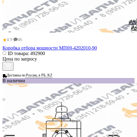
★
4.9
46
Коробка отбора мощности МП69-4202010-90
ID товара:
492900
Цена по запросу
Доставка по
России, в РБ, KZ
В наличии