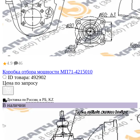
★
4.9
46
Коробка отбора мощности МП71-4215010
ID товара:
492902
Цена по запросу
Доставка по
России, в РБ, KZ
В наличии