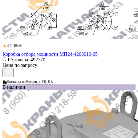
★
4.9
46
Коробка отбора мощности МП24-4208010-65
ID товара:
492770
Цена по запросу
Доставка по
России, в РБ, KZ
В наличии