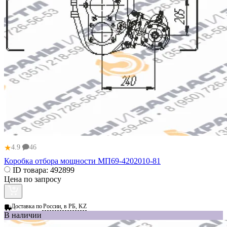
★
4.9
46
Коробка отбора мощности МП69-4202010-81
ID товара:
492899
Цена по запросу
Доставка по
России, в РБ, KZ
В наличии