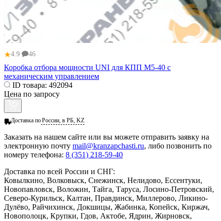
★
4.9
46
Коробка отбора мощности UNI для КПП M5-40 с
механическим управлением
ID товара:
492094
Цена по запросу
Доставка по
России, в РБ, KZ
Заказать
на нашем сайте или вы можете отправить заявку на
электронную почту
mail@kranzapchasti.ru
, либо позвонить по
номеру телефона:
8 (351) 218-59-40
Доставка по всей России и СНГ:
Ковылкино, Волковыск, Снежинск, Нелидово, Ессентуки,
Новопавловск, Воложин, Тайга, Таруса, Лосино-Петровский,
Северо-Курильск, Калтан, Правдинск, Миллерово, Ликино-
Дулёво, Райчихинск, Докшицы, Жабинка, Копейск, Киржач,
Новополоцк, Крупки, Гдов, Актобе, Ядрин, Жирновск,