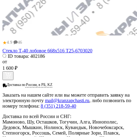
★
4.9
46
Стекло Т-40 лобовое 668х516 Т25-6703020
ID товара:
402186
от
1 600 ₽
Доставка по
России, в РБ, KZ
Заказать
на нашем сайте или вы можете отправить заявку на
электронную почту
mail@kranzapchasti.ru
, либо позвонить по
номеру телефона:
8 (351) 218-59-40
Доставка по всей России и СНГ:
Мамоново, Шу, Осташков, Тогучин, Алга, Иннополис,
Дедовск, Мышкин, Нолинск, Кувандык, Новочебоксарск,
Степногорск, Россошь, Семей, Полярные Зори, Плавск,