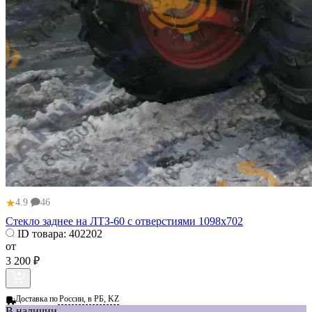
★
4.9
46
Стекло заднее на ЛТЗ-60 с отверстиями 1098х702
ID товара:
402202
от
3 200 ₽
Доставка по
России, в РБ, KZ
В наличии