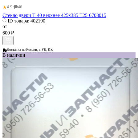
★
4.9
46
Стекло двери Т-40 верхнее 425х385 Т25-6708015
ID товара:
402190
от
600 ₽
Доставка по
России, в РБ, KZ
В наличии