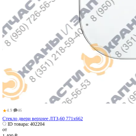
★
4.9
46
Стекло двери верхнее ЛТЗ-60 771х662
ID товара:
402204
от
1 400 ₽