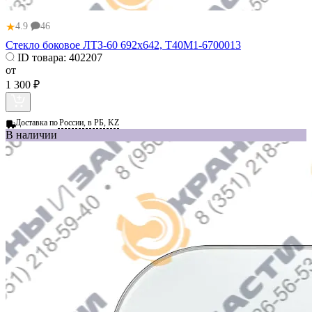
★
4.9
46
Стекло боковое ЛТЗ-60 692х642, Т40М1-6700013
ID товара:
402207
от
1 300 ₽
Доставка по
России, в РБ, KZ
В наличии