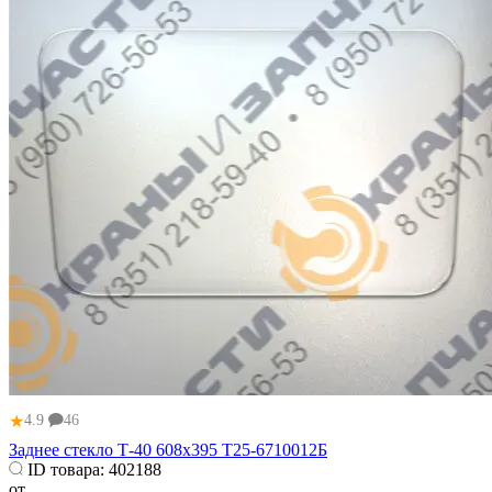
★
4.9
46
Заднее стекло Т-40 608х395 Т25-6710012Б
ID товара:
402188
от