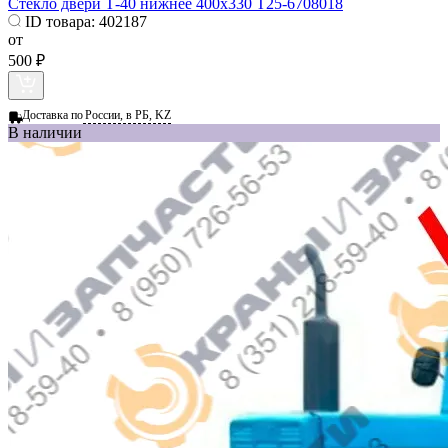
Стекло двери Т-40 нижнее 400х330 Т25-6708018
ID товара:
402187
от
500 ₽
Доставка по
России, в РБ, KZ
В наличии