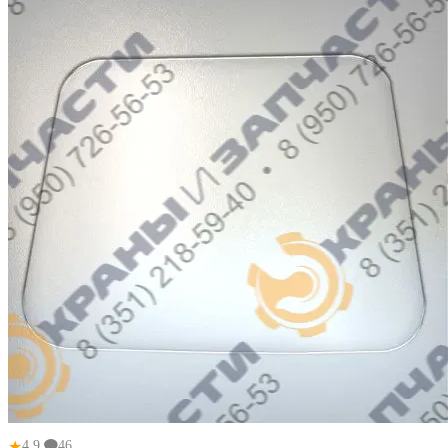
★
4.9
46