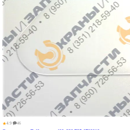
★
4.9
46