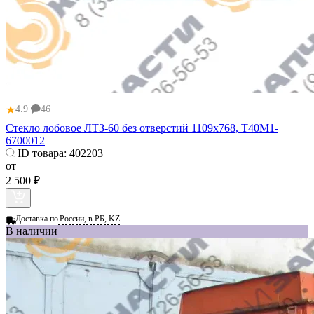
★
4.9
46
Стекло лобовое ЛТЗ-60 без отверстий 1109х768, Т40М1-
6700012
ID товара:
402203
от
2 500 ₽
Доставка по
России, в РБ, KZ
В наличии