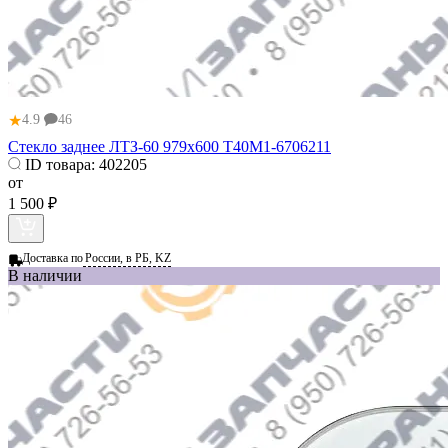
★
4.9
46
Стекло заднее ЛТЗ-60 979х600 Т40М1-6706211
ID товара:
402205
от
1 500 ₽
Доставка по
России, в РБ, KZ
В наличии