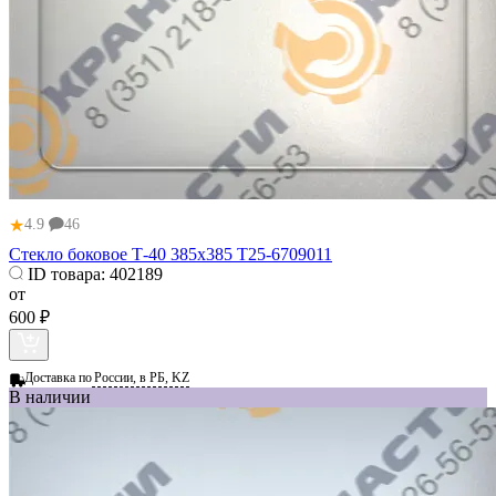
★
4.9
46
Стекло боковое Т-40 385х385 Т25-6709011
ID товара:
402189
от
600 ₽
Доставка по
России, в РБ, KZ
В наличии