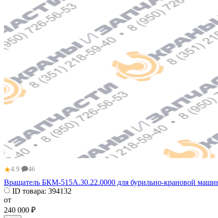
★
4.9
46
Вращатель БКМ-515А.30.22.0000 для бурильно-крановой маш
ID товара:
394132
от
240 000 ₽