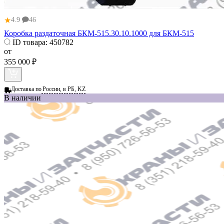
★
4.9
46
Коробка раздаточная БКМ-515.30.10.1000 для БКМ-515
ID товара:
450782
от
355 000 ₽
Доставка по
России, в РБ, KZ
В наличии