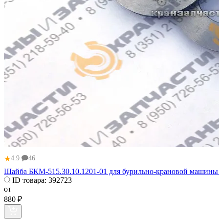
★
4.9
46
Шайба БКМ-515.30.10.1201-01 для бурильно-крановой машины
ID товара:
392723
от
880 ₽