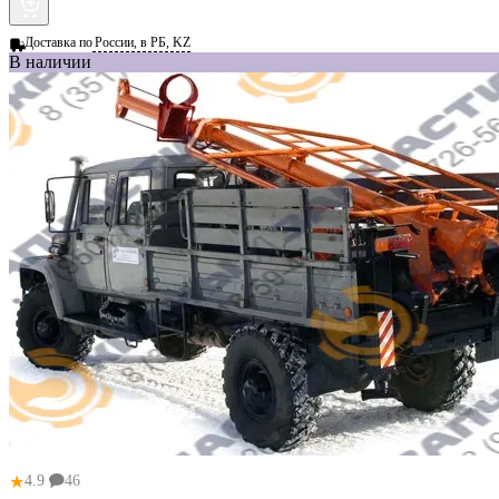
Доставка по
России, в РБ, KZ
В наличии
★
4.9
46