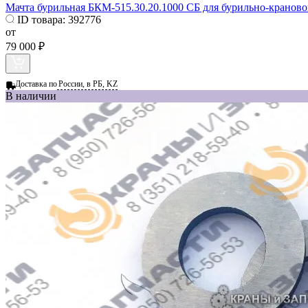
Мачта бурильная БКМ-515.30.20.1000 СБ для бурильно-крано
ID товара:
392776
от
79 000 ₽
Доставка по
России, в РБ, KZ
В наличии