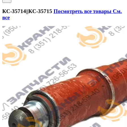
КС-35714||КС-35715
Посмотреть все товары
См.
все