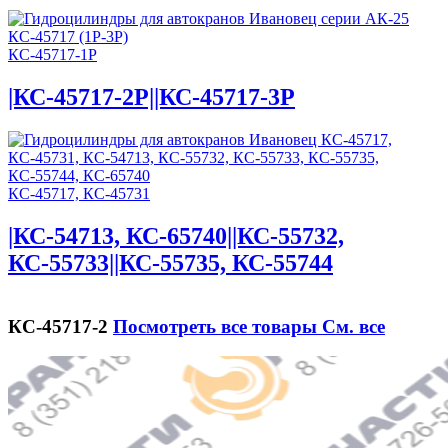
КС-45717-1Р
|КС-45717-2Р||КС-45717-3Р
КС-45717, КС-45731
|КС-54713, КС-65740||КС-55732,
КС-55733||КС-55735, КС-55744
КС-45717-2
Посмотреть все товары
См. все