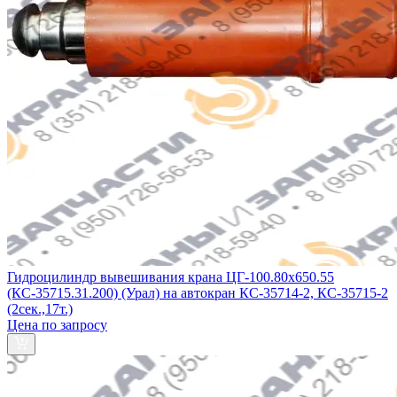
Гидроцилиндр вывешивания крана ЦГ-100.80х650.55
(КС-35715.31.200) (Урал) на автокран КС-35714-2, КС-35715-2
(2сек.,17т.)
Цена по запросу