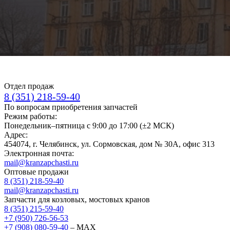
Отдел продаж
8 (351) 218-59-40
По вопросам приобретения запчастей
Режим работы:
Понедельник–пятница с 9:00 до 17:00 (±2 МСК)
Адрес:
454074, г. Челябинск, ул. Сормовская, дом № 30А, офис 313
Электронная почта:
mail@kranzapchasti.ru
Оптовые продажи
8 (351) 218-59-40
mail@kranzapchasti.ru
Запчасти для козловых, мостовых кранов
8 (351) 215-59-40
+7 (950) 726-56-53
+7 (908) 080-59-40
– MAX