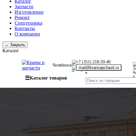
Каталог
Запчасти
Изготовление
Ремонт
Спецтехника
Контакты
О компании
← Закрыть
Каталог
+7 (351) 218-59-40
Челябинск
mail@kranzapchasti.ru
☰
Каталог товаров