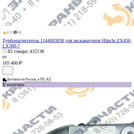
★
4.9
46
Турбонагнетатель 1144003830 для экскаваторов Hitachi ZX450,
LX300-7
ID товара:
432138
от
105 400 ₽
Доставка по
России, в РБ, KZ
В наличии