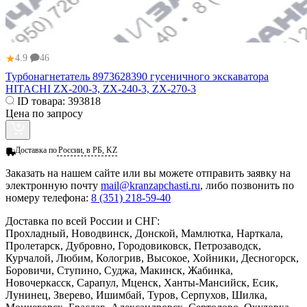
★
4.9
46
Турбонагнетатель 8973628390 гусеничного экскаватора
HITACHI ZX-200-3, ZX-240-3, ZX-270-3
ID товара:
393818
Цена по запросу
Доставка по
России, в РБ, KZ
Заказать
на нашем сайте или вы можете отправить заявку на
электронную почту
mail@kranzapchasti.ru
, либо позвонить по
номеру телефона:
8 (351) 218-59-40
Доставка по всей России и СНГ:
Прохладный, Новодвинск, Донской, Мамлютка, Нарткала,
Пролетарск, Дубровно, Городовиковск, Петрозаводск,
Курчалой, Любим, Кологрив, Высокое, Хойники, Десногорск,
Боровичи, Ступино, Суджа, Макинск, Жабинка,
Новочеркасск, Сарапул, Мценск, Ханты-Мансийск, Есик,
Лунинец, Зверево, Ишимбай, Туров, Серпухов, Шилка,