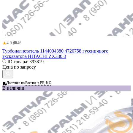
★
4.9
46
Турбонагнетатель 1144004380 4720758 гусеничного
экскаватора HITACHI ZX330-3
ID товара:
393819
Цена по запросу
Доставка по
России, в РБ, KZ
В наличии