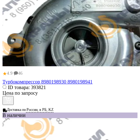
★
4.9
46
Турбокомпрессор 8980198930 8980198941
ID товара:
393821
Цена по запросу
Доставка по
России, в РБ, KZ
В наличии