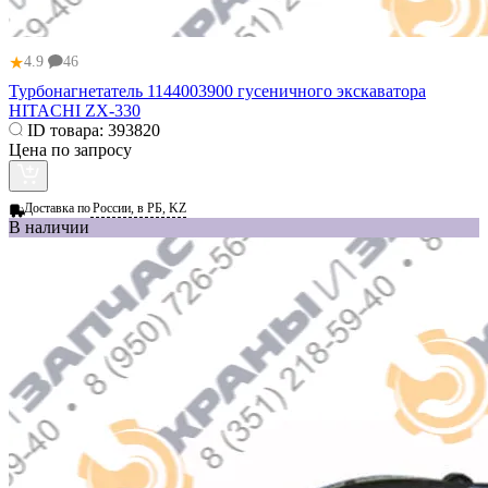
★
4.9
46
Турбонагнетатель 1144003900 гусеничного экскаватора
HITACHI ZX-330
ID товара:
393820
Цена по запросу
Доставка по
России, в РБ, KZ
В наличии