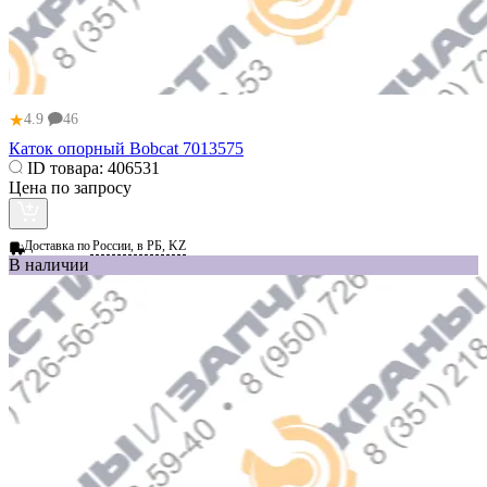
★
4.9
46
Каток опорный Bobcat 7013575
ID товара:
406531
Цена по запросу
Доставка по
России, в РБ, KZ
В наличии