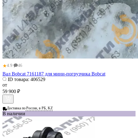
★
4.9
46
Вал Bobcat 7161187 для мини-погрузчика Bobcat
ID товара:
406529
от
59 900 ₽
Доставка по
России, в РБ, KZ
В наличии