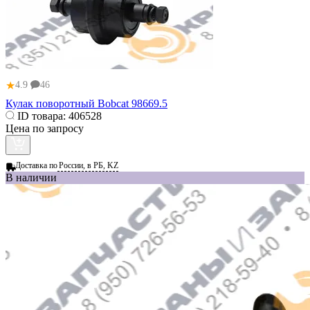
★
4.9
46
Кулак поворотный Bobcat 98669.5
ID товара:
406528
Цена по запросу
Доставка по
России, в РБ, KZ
В наличии