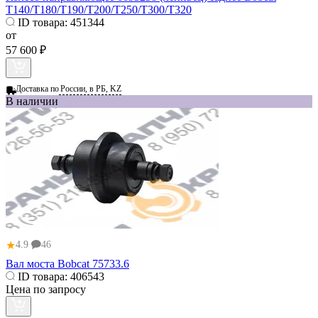
T140/T180/T190/T200/T250/T300/T320
ID товара:
451344
от
57 600 ₽
Доставка по
России, в РБ, KZ
В наличии
★
4.9
46
Вал моста Bobcat 75733.6
ID товара:
406543
Цена по запросу