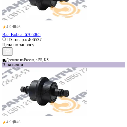
★
4.9
46
Вал Bobcat 6705065
ID товара:
406537
Цена по запросу
Доставка по
России, в РБ, KZ
В наличии
★
4.9
46