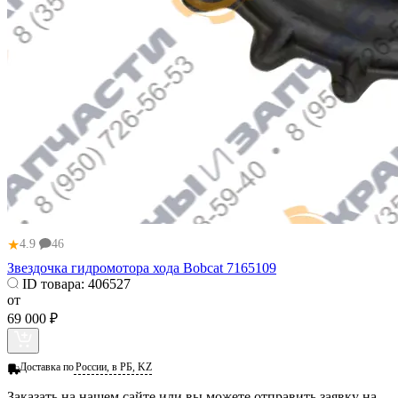
★
4.9
46
Звездочка гидромотора хода Bobcat 7165109
ID товара:
406527
от
69 000 ₽
Доставка по
России, в РБ, KZ
Заказать
на нашем сайте или вы можете отправить заявку на