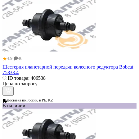
★
4.9
46
Шестерня планетарной передачи колесного редуктора Bobcat
75833.4
ID товара:
406538
Цена по запросу
Доставка по
России, в РБ, KZ
В наличии