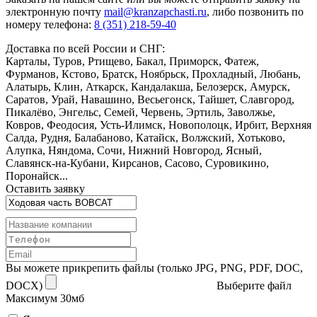
электронную почту
mail@kranzapchasti.ru
, либо позвонить по
номеру телефона:
8 (351) 218-59-40
Доставка по всей России и СНГ:
Карталы, Туров, Ртищево, Бакал, Приморск, Фатеж,
Фурманов, Кстово, Братск, Ноябрьск, Прохладный, Любань,
Алатырь, Клин, Аткарск, Кандалакша, Белозерск, Амурск,
Саратов, Урай, Навашино, Весьегонск, Тайшет, Славгород,
Пикалёво, Энгельс, Семей, Червень, Эртиль, Заволжье,
Ковров, Феодосия, Усть-Илимск, Новополоцк, Ирбит, Верхняя
Салда, Рудня, Балабаново, Катайск, Волжский, Хотьково,
Алупка, Няндома, Сочи, Нижний Новгород, Ясный,
Славянск-на-Кубани, Кирсанов, Сасово, Суровикино,
Поронайск...
Оставить заявку
Вы можете прикрепить файлы (только JPG, PNG, PDF, DOC,
DOCX)
Выберите файл
Максимум 30мб