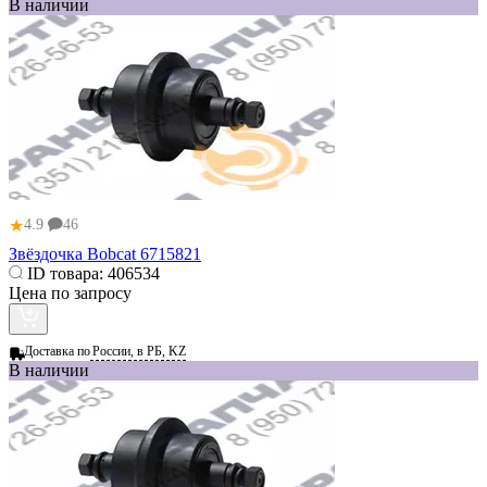
В наличии
★
4.9
46
Звёздочка Bobcat 6715821
ID товара:
406534
Цена по запросу
Доставка по
России, в РБ, KZ
В наличии