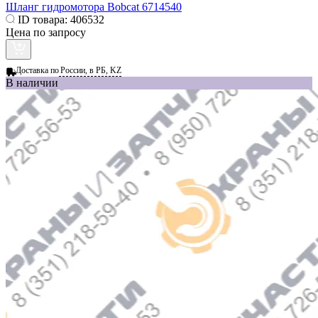
Шланг гидромотора Bobcat 6714540
ID товара:
406532
Цена по запросу
Доставка по
России, в РБ, KZ
В наличии