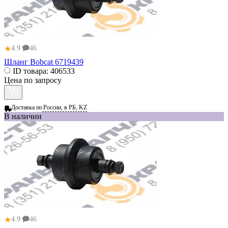
★
4.9
46
Шланг Bobcat 6719439
ID товара:
406533
Цена по запросу
Доставка по
России, в РБ, KZ
В наличии
★
4.9
46