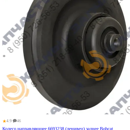
★
4.9
46
Колесо направляющее 6693238 (ленивец) заднее Bobcat