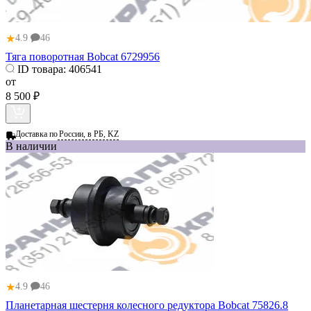
★
4.9
46
Тяга поворотная Bobcat 6729956
ID товара:
406541
от
8 500 ₽
Доставка по
России, в РБ, KZ
В наличии
★
4.9
46
Планетарная шестерня колесного редуктора Bobcat 75826.8