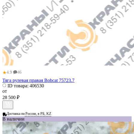
★
4.9
46
Тяга рулевая правая Bobcat 75723.7
ID товара:
406530
от
28 500 ₽
Доставка по
России, в РБ, KZ
В наличии