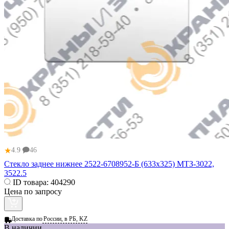
★
4.9
46
Стекло заднее нижнее 2522-6708952-Б (633х325) МТЗ-3022,
3522.5
ID товара:
404290
Цена по запросу
Доставка по
России, в РБ, KZ
В наличии