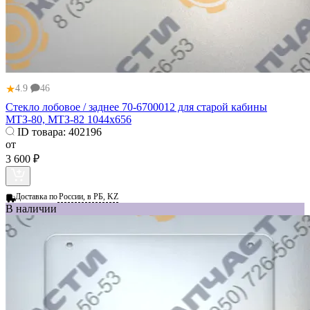
★
4.9
46
Стекло лобовое / заднее 70-6700012 для старой кабины
МТЗ-80, МТЗ-82 1044х656
ID товара:
402196
от
3 600 ₽
Доставка по
России, в РБ, KZ
В наличии