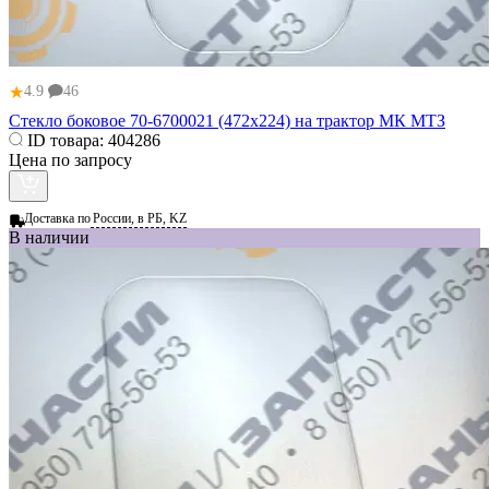
★
4.9
46
Стекло боковое 70-6700021 (472х224) на трактор МК МТЗ
ID товара:
404286
Цена по запросу
Доставка по
России, в РБ, KZ
В наличии