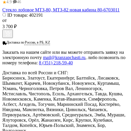
★
4.9
46
Стекло лобовое МТЗ-80, МТЗ-82 новая кабина 80-6703011
ID товара:
402191
от
3 700 ₽
Доставка по
России, в РБ, KZ
Заказать
на нашем сайте или вы можете отправить заявку на
электронную почту
mail@kranzapchasti.ru
, либо позвонить по
номеру телефона:
8 (351) 218-59-40
Доставка по всей России и СНГ:
Бирюсинск, Златоуст, Екатеринбург, Балтийск, Лисаковск,
Шымкент, Карачев, Новокубанск, Новоузенск, Куртамыш,
Усмань, Черноголовка, Петров Вал, Лениногорск,
Мстиславль, Чистополь, Есиль, Архангельск, Тавда, Кушва,
Новомосковск, Каменка, Катав-Ивановск, Симферополь,
Асбест, Агидель, Тогучин, Мариинский Посад, Костерёво,
Няндома, Мамлютка, Вязники, Цивильск, Чапаевск,
Первоуральск, Артёмовский, Среднеуральск, Эмба, Мураши,
Ялуторовск, Орёл, Жанаозен, Кирс, Крупки, Кулебаки,
Талдом, Копейск, Юрьев-Польский, Знаменск, Бор,
Волгодонск...