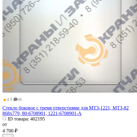
★
4.9
46
Стекло боковое с тремя отверстиями для МТЗ-1221, МТЗ-82
868х779, 80-6708901, 1221-6708901-А
ID товара:
402195
от
4 700 ₽