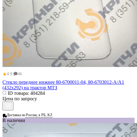
★
4.9
46
Стекло переднее нижнее 80-6700011-04, 80-6703012-А/А1
(432х292) на трактор МТЗ
ID товара:
404284
Цена по запросу
Доставка по
России, в РБ, KZ
В наличии