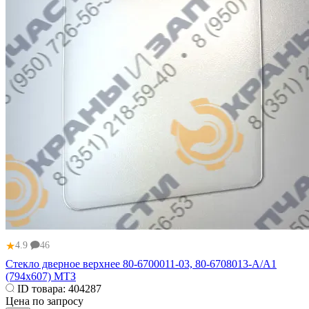
★
4.9
46
Стекло дверное верхнее 80-6700011-03, 80-6708013-А/А1
(794х607) МТЗ
ID товара:
404287
Цена по запросу