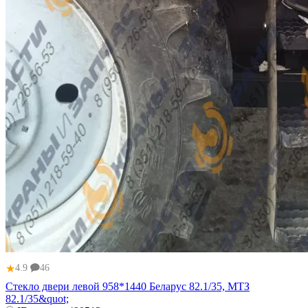
★
4.9
46
Стекло двери левой 958*1440 Беларус 82.1/35, МТЗ
82.1/35&quot;