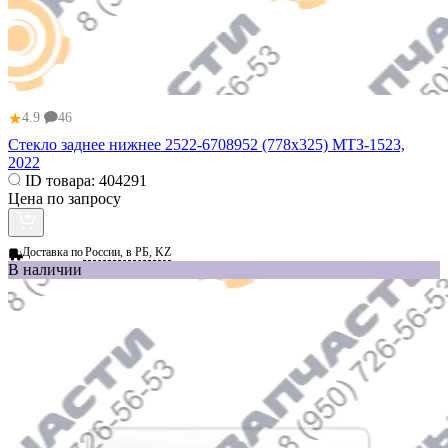
★
4.9
46
Стекло заднее нижнее 2522-6708952 (778х325) МТЗ-1523,
2022
ID товара:
404291
Цена по запросу
Доставка по
России, в РБ, KZ
В наличии