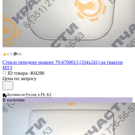
★
4.9
46
Стекло переднее нижнее 70-6700013 (334х241) на трактор
МТЗ
ID товара:
404288
Цена по запросу
Доставка по
России, в РБ, KZ
В наличии