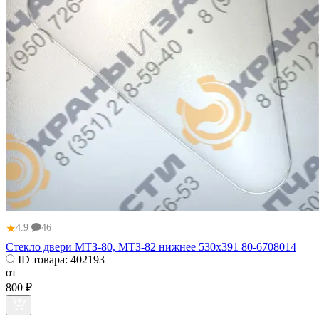
★
4.9
46
Стекло двери МТЗ-80, МТЗ-82 нижнее 530х391 80-6708014
ID товара:
402193
от
800 ₽