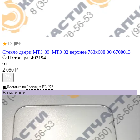
★
4.9
46
Стекло двери МТЗ-80, МТЗ-82 верхнее 763х608 80-6708013
ID товара:
402194
от
2 050 ₽
Доставка по
России, в РБ, KZ
В наличии