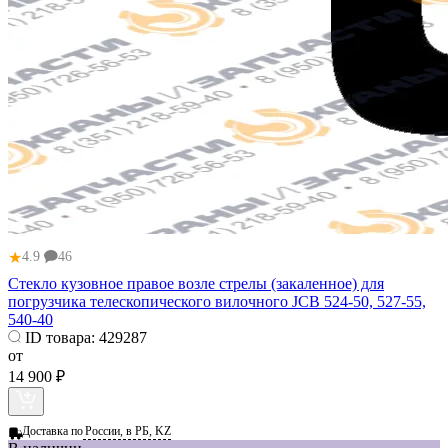
★
4.9
46
Стекло кузовное правое возле стрелы (закаленное) для
погрузчика телескопического вилочного JCB 524-50, 527-55,
540-40
ID товара:
429287
от
14 900 ₽
Доставка по
России, в РБ, KZ