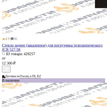
★
4.9
46
Стекло заднее (закаленное) для погрузчика телескопического
JCB 527-58
ID товара:
429257
от
12 300 ₽
Доставка по
России, в РБ, KZ
В наличии