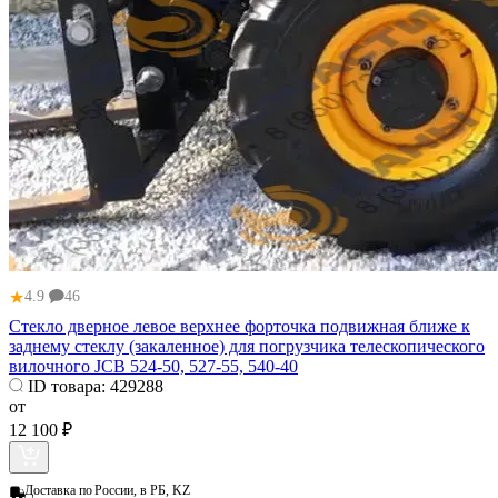
★
4.9
46
Стекло дверное левое верхнее форточка подвижная ближе к
заднему стеклу (закаленное) для погрузчика телескопического
вилочного JCB 524-50, 527-55, 540-40
ID товара:
429288
от
12 100 ₽
Доставка по
России, в РБ, KZ