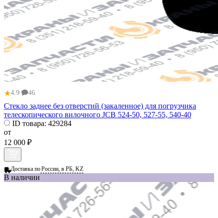
★
4.9
46
Стекло заднее без отверстий (закаленное) для погрузчика
телескопического вилочного JCB 524-50, 527-55, 540-40
ID товара:
429284
от
12 000 ₽
Доставка по
России, в РБ, KZ
В наличии