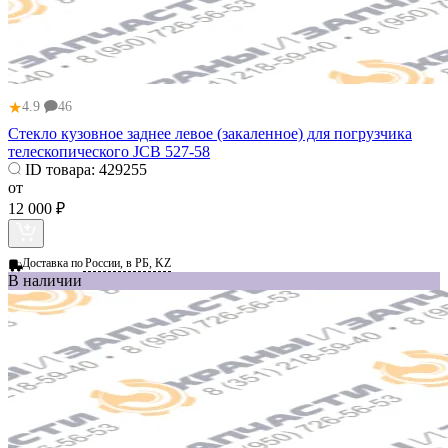
★
4.9
46
Стекло кузовное заднее левое (закаленное) для погрузчика
телескопического JCB 527-58
ID товара:
429255
от
12 000 ₽
Доставка по
России, в РБ, KZ
В наличии