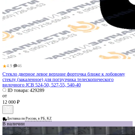
★
4.9
46
Стекло дверное левое верхние форточка ближе к лобовому
стеклу (закаленное) для погрузчика телескопического
вилочного JCB 524-50, 527-55, 540-40
ID товара:
429289
от
12 000 ₽
Доставка по
России, в РБ, KZ
В наличии