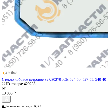
★
4.9
46
Стекло лобовое ветровое 827/80270 JCB 524-50, 527-55, 540-40
ID товара:
429283
от
13 000 ₽
Доставка по
России, в РБ, KZ