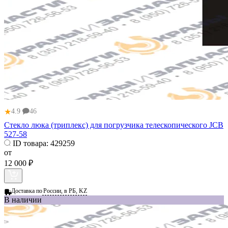
★
4.9
46
Стекло люка (триплекс) для погрузчика телескопического JCB
527-58
ID товара:
429259
от
12 000 ₽
Доставка по
России, в РБ, KZ
В наличии