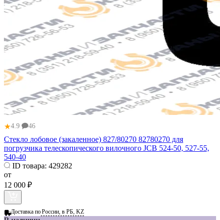
★
4.9
46
Стекло лобовое (закаленное) 827/80270 82780270 для
погрузчика телескопического вилочного JCB 524-50, 527-55,
540-40
ID товара:
429282
от
12 000 ₽
Доставка по
России, в РБ, KZ