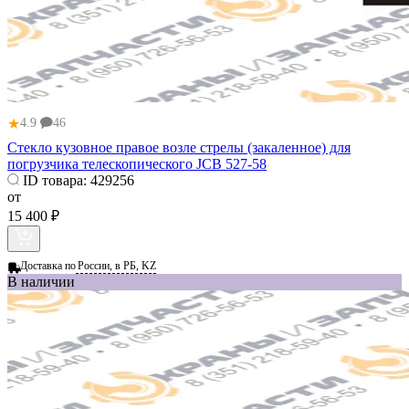
★
4.9
46
Стекло кузовное правое возле стрелы (закаленное) для
погрузчика телескопического JCB 527-58
ID товара:
429256
от
15 400 ₽
Доставка по
России, в РБ, KZ
В наличии