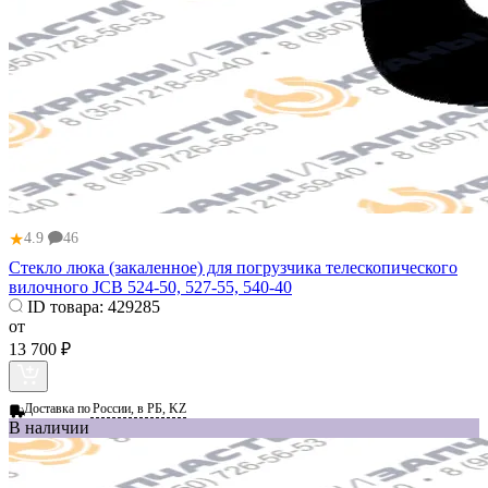
★
4.9
46
Стекло люка (закаленное) для погрузчика телескопического
вилочного JCB 524-50, 527-55, 540-40
ID товара:
429285
от
13 700 ₽
Доставка по
России, в РБ, KZ
В наличии