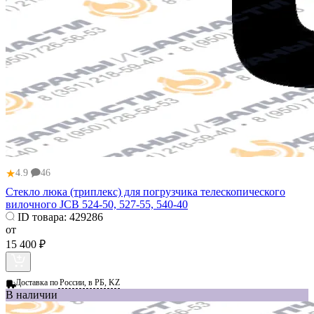
★
4.9
46
Стекло люка (триплекс) для погрузчика телескопического
вилочного JCB 524-50, 527-55, 540-40
ID товара:
429286
от
15 400 ₽
Доставка по
России, в РБ, KZ
В наличии