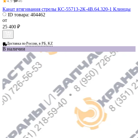
★
4.9
46
Канат втягивания стрелы КС-55713-2К-4В.64.320-1 Клинцы
ID товара:
404462
от
25 400 ₽
Доставка по
России, в РБ, KZ
В наличии