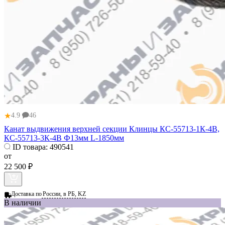
★
4.9
46
Канат выдвижения верхней секции Клинцы КС-55713-1К-4В,
КС-55713-3К-4В Ф13мм L-1850мм
ID товара:
490541
от
22 500 ₽
Доставка по
России, в РБ, KZ
В наличии