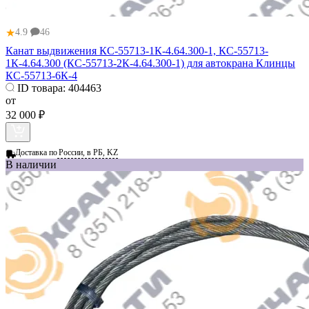
★
4.9
46
Канат выдвижения КС-55713-1К-4.64.300-1, КС-55713-
1К-4.64.300 (КС-55713-2К-4.64.300-1) для автокрана Клинцы
КС-55713-6К-4
ID товара:
404463
от
32 000 ₽
Доставка по
России, в РБ, KZ
В наличии