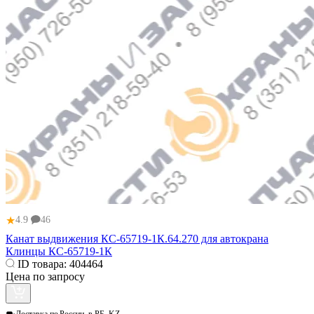
★
4.9
46
Канат выдвижения КС-65719-1К.64.270 для автокрана
Клинцы КС-65719-1К
ID товара:
404464
Цена по запросу
Доставка по
России, в РБ, KZ