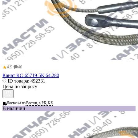
★
4.9
46
Канат КС-65719-5К.64.280
ID товара:
492331
Цена по запросу
Доставка по
России, в РБ, KZ
В наличии