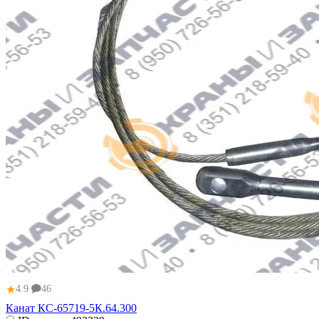
★
4.9
46
Канат КС-65719-5К.64.300