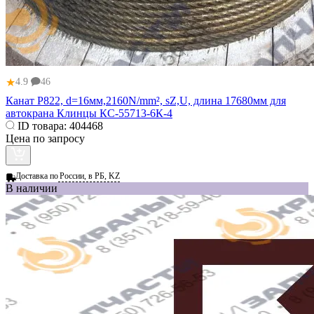
★
4.9
46
Канат Р822, d=16мм,2160N/mm², sZ,U, длина 17680мм для
автокрана Клинцы КС-55713-6К-4
ID товара:
404468
Цена по запросу
Доставка по
России, в РБ, KZ
В наличии