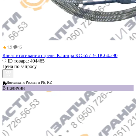
★
4.9
46
Канат втягивания стрелы Клинцы КС-65719-1К.64.290
ID товара:
404465
Цена по запросу
Доставка по
России, в РБ, KZ
В наличии