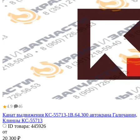
★
4.9
46
Канат выдвижения КС-55713-1В.64.300 автокрана Галичанин,
Клинцы КС-55713
ID товара:
445926
от
20 300 ₽