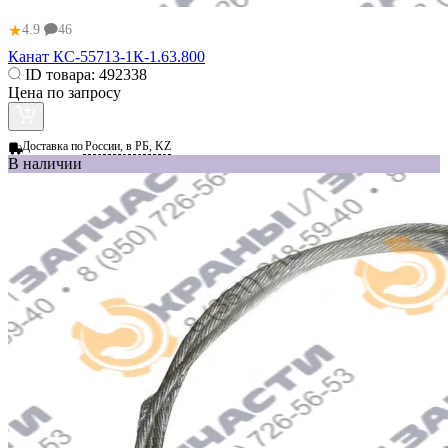
★
4.9
46
Канат КС-55713-1К-1.63.800
ID товара:
492338
Цена по запросу
Доставка по
России, в РБ, KZ
В наличии