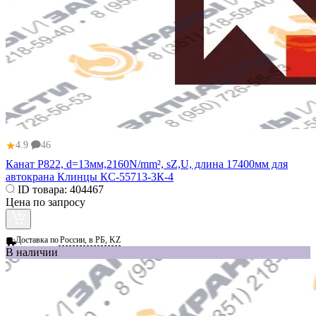
★
4.9
46
Канат Р822, d=13мм,2160N/mm², sZ,U, длина 17400мм для
автокрана Клинцы КС-55713-3К-4
ID товара:
404467
Цена по запросу
Доставка по
России, в РБ, KZ
В наличии