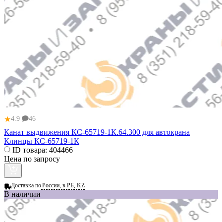
★
4.9
46
Канат выдвижения КС-65719-1К.64.300 для автокрана
Клинцы КС-65719-1К
ID товара:
404466
Цена по запросу
Доставка по
России, в РБ, KZ
В наличии