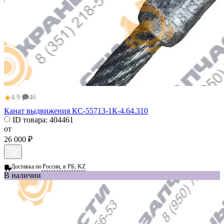
★
4.9
46
Канат выдвижения КС-55713-1К-4.64.310
ID товара:
404461
от
26 000 ₽
Доставка по
России, в РБ, KZ
В наличии