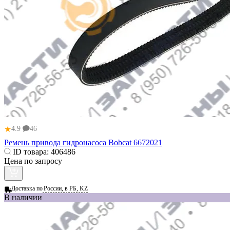
★
4.9
46
Ремень привода гидронасоса Bobcat 6672021
ID товара:
406486
Цена по запросу
Доставка по
России, в РБ, KZ
В наличии