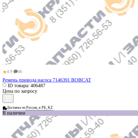
★
4.9
46
Ремень привода насоса 7146391 BOBCAT
ID товара:
406487
Цена по запросу
Доставка по
России, в РБ, KZ
В наличии