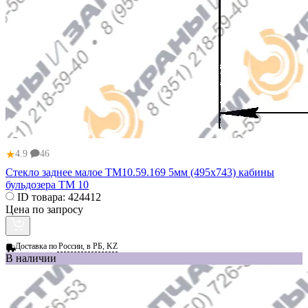
★
4.9
46
Стекло заднее малое ТМ10.59.169 5мм (495x743) кабины
бульдозера ТМ 10
ID товара:
424412
Цена по запросу
Доставка по
России, в РБ, KZ
В наличии