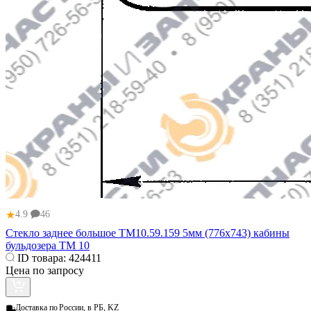
★
4.9
46
Стекло заднее большое ТМ10.59.159 5мм (776x743) кабины
бульдозера ТМ 10
ID товара:
424411
Цена по запросу
Доставка по
России, в РБ, KZ