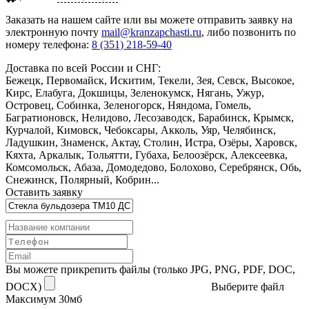
Заказать
на нашем сайте или вы можете отправить заявку на
электронную почту
mail@kranzapchasti.ru
, либо позвонить по
номеру телефона:
8 (351) 218-59-40
Доставка по всей России и СНГ:
Бежецк, Первомайск, Искитим, Текели, Зея, Севск, Высокое,
Кирс, Елабуга, Докшицы, Зеленокумск, Нягань, Ужур,
Островец, Собинка, Зеленогорск, Няндома, Гомель,
Багратионовск, Нелидово, Лесозаводск, Барабинск, Крымск,
Курчалой, Кимовск, Чебоксары, Акколь, Уяр, Челябинск,
Ладушкин, Знаменск, Актау, Столин, Истра, Озёры, Харовск,
Кяхта, Аркалык, Тольятти, Губаха, Белоозёрск, Алексеевка,
Комсомольск, Абаза, Домодедово, Болохово, Серебрянск, Обь,
Снежинск, Полярный, Кобрин...
Оставить заявку
Вы можете прикрепить файлы (только JPG, PNG, PDF, DOC,
DOCX)
Выберите файл
Максимум 30мб