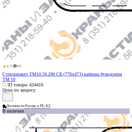
★
4.9
46
Стеклопакет ТМ10.59.290 СБ (776x473) кабины бульдозера
ТМ 10
ID товара:
424416
Цена по запросу
Доставка по
России, в РБ, KZ
В наличии