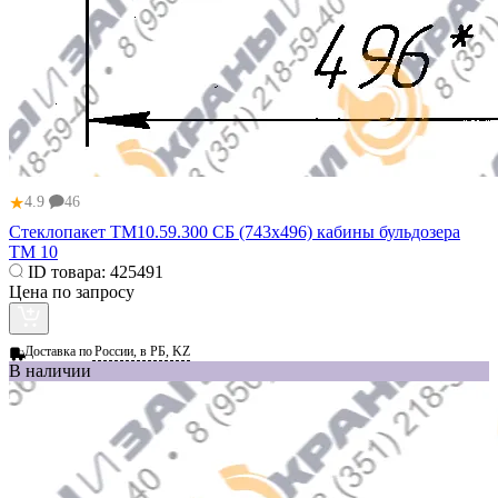
★
4.9
46
Стеклопакет ТМ10.59.300 СБ (743x496) кабины бульдозера
ТМ 10
ID товара:
425491
Цена по запросу
Доставка по
России, в РБ, KZ
В наличии