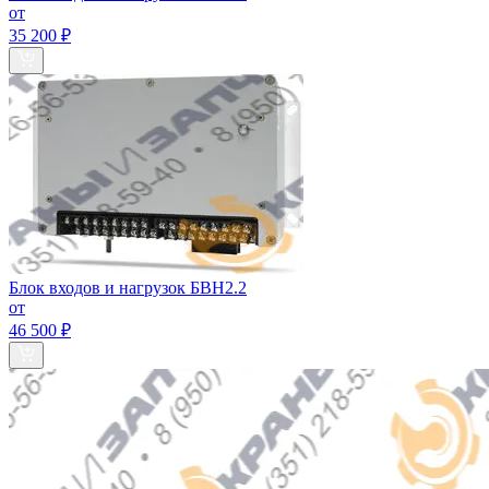
от
35 200 ₽
Блок входов и нагрузок БВН2.2
от
46 500 ₽