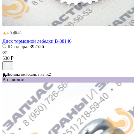
★
4.9
46
Диск тормозной лебедки В-38146
ID товара:
392526
от
530 ₽
Доставка по
России, в РБ, KZ
В наличии