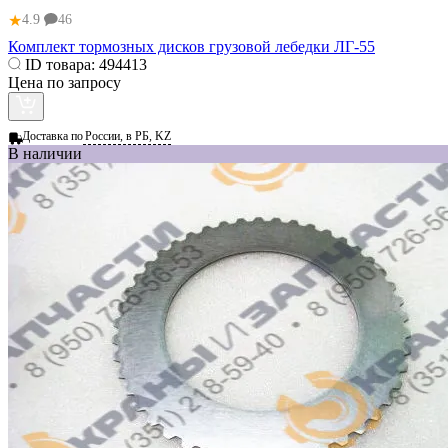
★
4.9
46
Комплект тормозных дисков грузовой лебедки ЛГ-55
ID товара:
494413
Цена по запросу
Доставка по
России, в РБ, KZ
В наличии