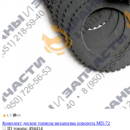
★
4.9
46
Комплект дисков тормоза механизма поворота МП-72
ID товара:
494414