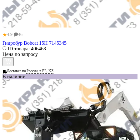
★
4.9
46
Гидробур Bobcat 15H 7145345
ID товара:
406468
Цена по запросу
Доставка по
России, в РБ, KZ
В наличии