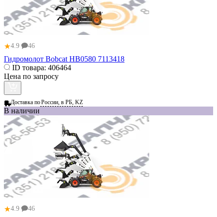
★
4.9
46
Гидромолот Bobcat HB0580 7113418
ID товара:
406464
Цена по запросу
Доставка по
России, в РБ, KZ
В наличии
★
4.9
46