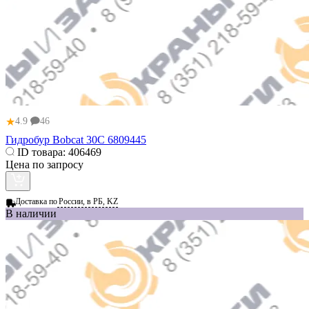
★
4.9
46
Гидробур Bobcat 30C 6809445
ID товара:
406469
Цена по запросу
Доставка по
России, в РБ, KZ
В наличии