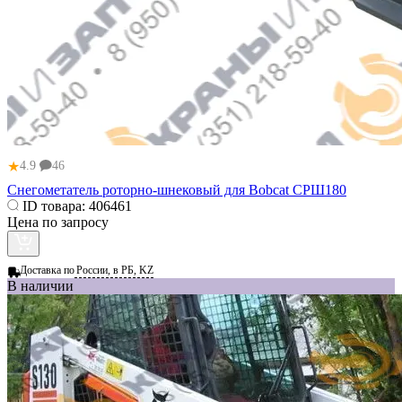
★
4.9
46
Снегометатель роторно-шнековый для Bobcat СРШ180
ID товара:
406461
Цена по запросу
Доставка по
России, в РБ, KZ
В наличии