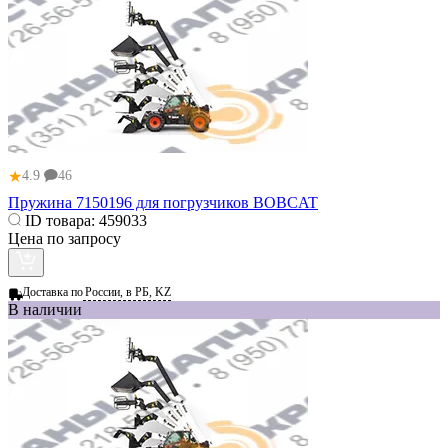
★
4.9
46
Пружина 7150196 для погрузчиков BOBCAT
ID товара:
459033
Цена по запросу
Доставка по
России, в РБ, KZ
В наличии