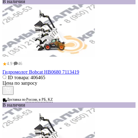
В наличии
★
4.9
46
Гидромолот Bobcat HB0680 7113419
ID товара:
406465
Цена по запросу
Доставка по
России, в РБ, KZ
В наличии