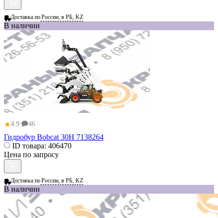
Доставка по
России, в РБ, KZ
В наличии
★
4.9
46
Гидробур Bobcat 30H 7138264
ID товара:
406470
Цена по запросу
Доставка по
России, в РБ, KZ
В наличии