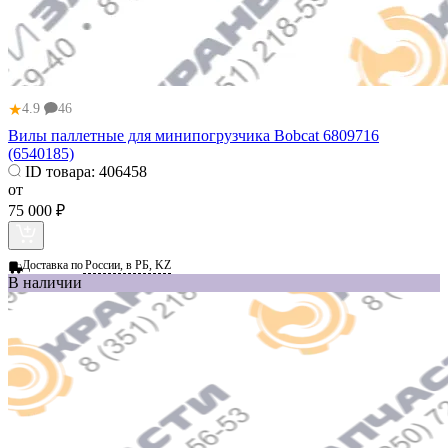
★
4.9
46
Вилы паллетные для минипогрузчика Bobcat 6809716
(6540185)
ID товара:
406458
от
75 000 ₽
Доставка по
России, в РБ, KZ
В наличии