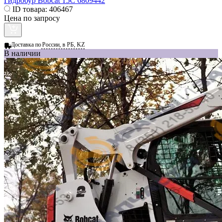
Гидробур Bobcat 15C 6809442
ID товара:
406467
Цена по запросу
Доставка по
России, в РБ, KZ
В наличии