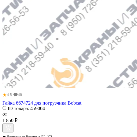
★
4.9
46
Гайка 6674724 для погрузчика Bobcat
ID товара:
459004
от
1 850 ₽
Доставка по
России, в РБ, KZ