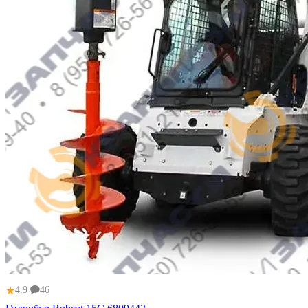
★
4.9
46