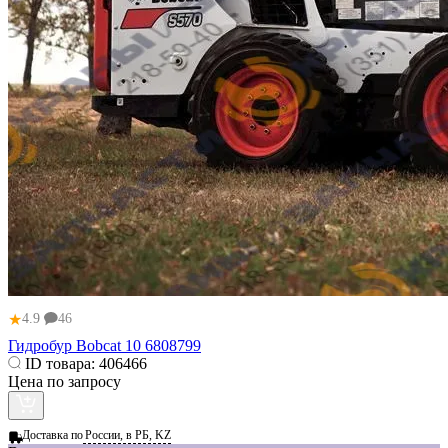
★
4.9
46
Гидробур Bobcat 10 6808799
ID товара:
406466
Цена по запросу
Доставка по
России, в РБ, KZ