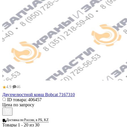
★
4.9
46
Двухчелюстной ковш Bobcat 7167310
ID товара:
406457
Цена по запросу
Доставка по
России, в РБ, KZ
Товары 1 - 20 из 30