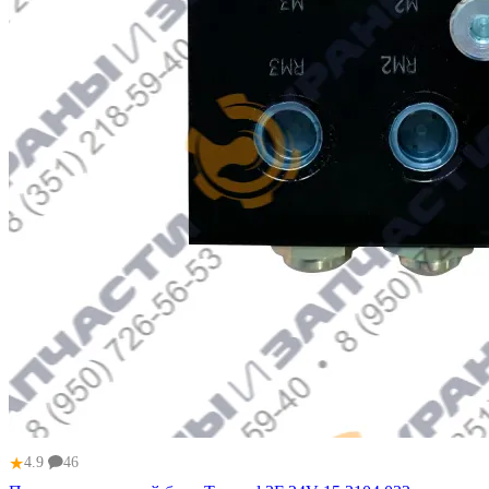
★
4.9
46