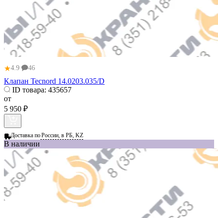
★
4.9
46
Клапан Tecnord 14.0203.035/D
ID товара:
435657
от
5 950 ₽
Доставка по
России, в РБ, KZ
В наличии