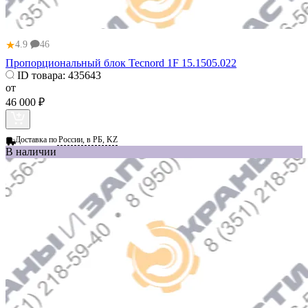
★
4.9
46
Пропорциональный блок Tecnord 1F 15.1505.022
ID товара:
435643
от
46 000 ₽
Доставка по
России, в РБ, KZ
В наличии