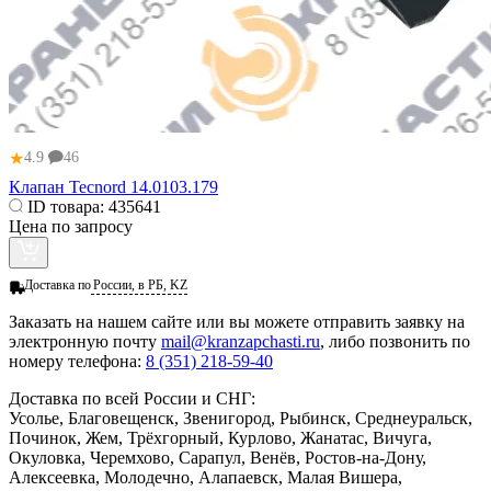
★
4.9
46
Клапан Tecnord 14.0103.179
ID товара:
435641
Цена по запросу
Доставка по
России, в РБ, KZ
Заказать
на нашем сайте или вы можете отправить заявку на
электронную почту
mail@kranzapchasti.ru
, либо позвонить по
номеру телефона:
8 (351) 218-59-40
Доставка по всей России и СНГ:
Усолье, Благовещенск, Звенигород, Рыбинск, Среднеуральск,
Починок, Жем, Трёхгорный, Курлово, Жанатас, Вичуга,
Окуловка, Черемхово, Сарапул, Венёв, Ростов-на-Дону,
Алексеевка, Молодечно, Алапаевск, Малая Вишера,