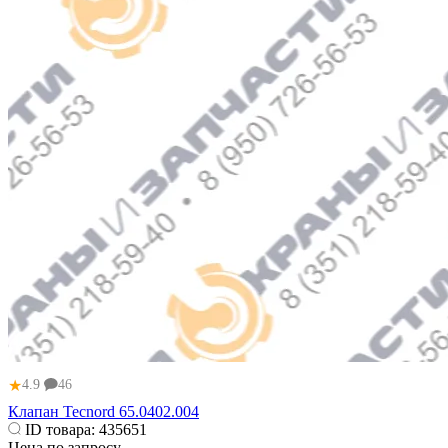
★
4.9
46
Клапан Tecnord 65.0402.004
ID товара:
435651
Цена по запросу