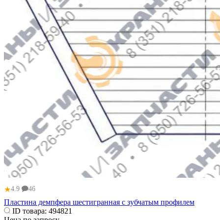
★
4.9
46
Пластина демпфера шестигранная с зубчатым профилем
ID товара:
494821
Цена по запросу