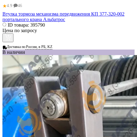
★
4.9
46
Втулка тормоза механизма передвижения КП 377-320-002
портального крана Альбатрос
ID товара:
395790
Цена по запросу
Доставка по
России, в РБ, KZ
В наличии