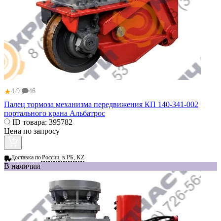
★
4.9
46
Палец тормоза механизма передвижения КП 140-341-002
портального крана Альбатрос
ID товара:
395782
Цена по запросу
Доставка по
России, в РБ, KZ
В наличии