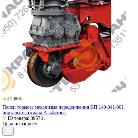
★
4.9
46
Палец тормоза механизма передвижения КП 140-341-001
портального крана Альбатрос
ID товара:
395781
Цена по запросу