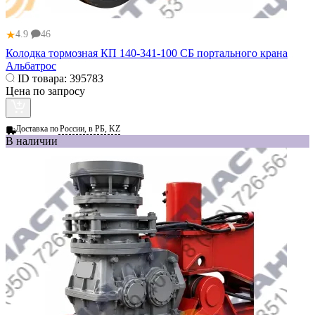
★
4.9
46
Колодка тормозная КП 140-341-100 СБ портального крана
Альбатрос
ID товара:
395783
Цена по запросу
Доставка по
России, в РБ, KZ
В наличии