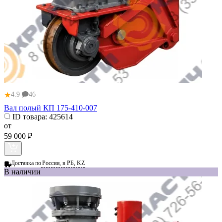
★
4.9
46
Вал полый КП 175-410-007
ID товара:
425614
от
59 000 ₽
Доставка по
России, в РБ, KZ
В наличии