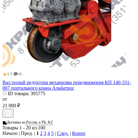
★
4.9
46
Вал полый редуктора механизма передвижения КП 140-331-
007 портального крана Альбатрос
ID товара:
395775
от
21 000 ₽
Доставка по
России, в РБ, KZ
Товары 1 - 20 из 100
Начало | Пред. |
1
2
3
4
5
|
След.
|
Конец