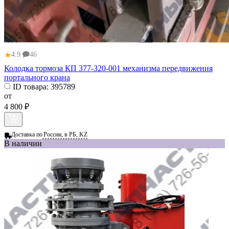
★
4.9
46
Колодка тормоза КП 377-320-001 механизма передвижения
портального крана
ID товара:
395789
от
4 800 ₽
Доставка по
России, в РБ, KZ
В наличии