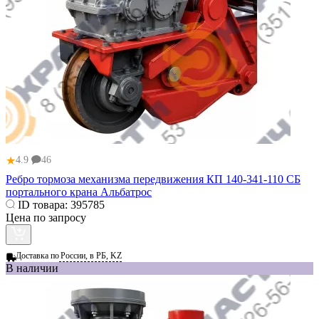
★
4.9
46
Ребро тормоза механизма передвижения КП 140-341-110 СБ
портального крана Альбатрос
ID товара:
395785
Цена по запросу
Доставка по
России, в РБ, KZ
В наличии