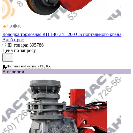
★
4.9
46
Колодка тормозная КП 140-341-200 СБ портального крана
Альбатрос
ID товара:
395786
Цена по запросу
Доставка по
России, в РБ, KZ
В наличии