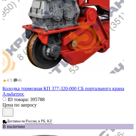
★
4.9
46
Колодка тормозная КП 377-320-000 СБ портального крана
Альбатрос
ID товара:
395788
Цена по запросу
Доставка по
России, в РБ, KZ
В наличии