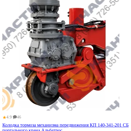
★
4.9
46
Колодка тормоза механизма передвижения КП 140-341-201 СБ
портального крана Альбатрос