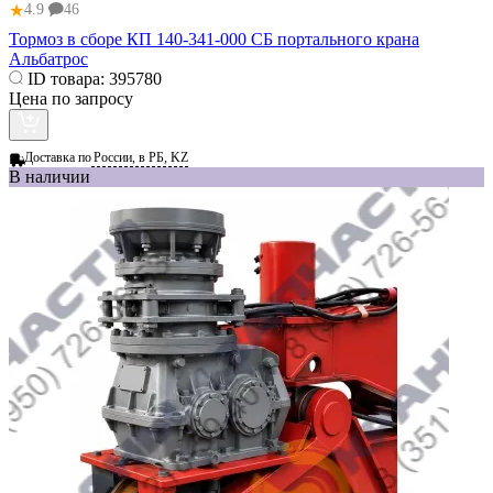
★
4.9
46
Тормоз в сборе КП 140-341-000 СБ портального крана
Альбатрос
ID товара:
395780
Цена по запросу
Доставка по
России, в РБ, KZ
В наличии