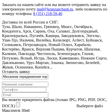
Заказать
на нашем сайте или вы можете отправить заявку на
электронную почту
mail@kranzapchasti.ru
, либо позвонить по
номеру телефона:
8 (351) 218-59-40
Доставка по всей России и СНГ:
Тула, Шали, Навашино, Грязовец, Миасс, Октябрьск,
Кондопога, Арск, Сарань, Оха, Салават, Долгопрудный,
Красноуральск, Пугачёв, Кашира, Заводоуковск, Энгельс,
Улан-Удэ, Нальчик, Вилейка, Кизилюрт, Асбест, Буйнакск,
Соликамск, Петрозаводск, Новый Оскол, Харабали,
Костерёво, Яранск, Верхняя Пышма, Курчатов, Шахунья,
Калязин, Павлодар, Чистополь, Зеленоградск, Глазов,
Петухово, Ясный, Истра, Лиски, Камешково, Нижние Серги,
Давлеканово, Урус-Мартан, Злынка, Звенигово, Белебей,
Жуков, Осинники, Копейск...
Оставить заявку
Вы можете прикрепить файлы (только JPG, PNG, PDF, DOC,
DOCX)
Выберите файл
Максимум 30мб