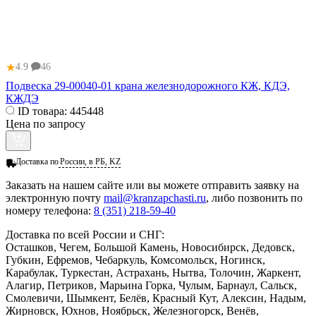
★
4.9
46
Подвеска 29-00040-01 крана железнодорожного КЖ, КДЭ,
КЖДЭ
ID товара:
445448
Цена по запросу
Доставка по
России, в РБ, KZ
Заказать
на нашем сайте или вы можете отправить заявку на
электронную почту
mail@kranzapchasti.ru
, либо позвонить по
номеру телефона:
8 (351) 218-59-40
Доставка по всей России и СНГ:
Осташков, Чегем, Большой Камень, Новосибирск, Дедовск,
Губкин, Ефремов, Чебаркуль, Комсомольск, Ногинск,
Карабулак, Туркестан, Астрахань, Нытва, Толочин, Жаркент,
Алагир, Петриков, Марьина Горка, Чулым, Барнаул, Сальск,
Смолевичи, Шымкент, Белёв, Красный Кут, Алексин, Надым,
Жирновск, Юхнов, Ноябрьск, Железногорск, Венёв,