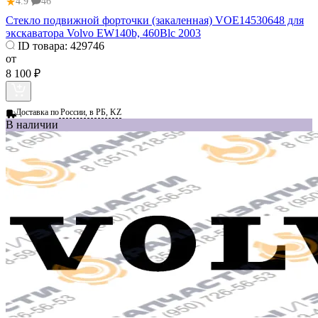
★
4.9
46
Стекло подвижной форточки (закаленная) VOE14530648 для
экскаватора Volvo EW140b, 460Blc 2003
ID товара:
429746
от
8 100 ₽
Доставка по
России, в РБ, KZ
В наличии