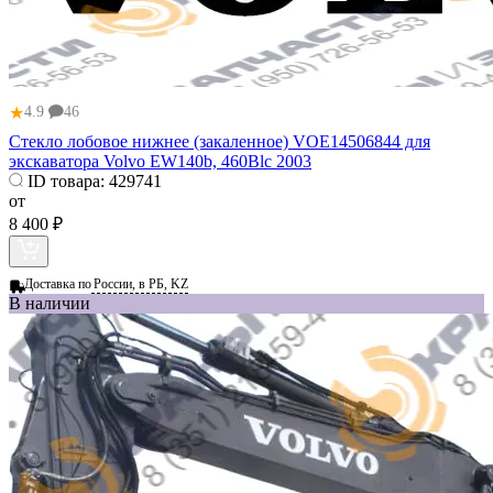
★
4.9
46
Стекло лобовое нижнее (закаленное) VOE14506844 для
экскаватора Volvo EW140b, 460Blc 2003
ID товара:
429741
от
8 400 ₽
Доставка по
России, в РБ, KZ
В наличии