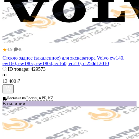
★
4.9
46
Стекло заднее (закаленное) для экскаватора Volvo ew140,
ew160, ew180c, ew180d, ec160, ec210, cl250dl 2010
ID товара:
429573
от
13 400 ₽
Доставка по
России, в РБ, KZ
В наличии