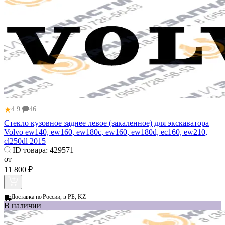
★
4.9
46
Стекло кузовное заднее левое (закаленное) для экскаватора
Volvo ew140, ew160, ew180c, ew160, ew180d, ec160, ew210,
cl250dl 2015
ID товара:
429571
от
11 800 ₽
Доставка по
России, в РБ, KZ
В наличии