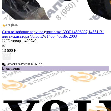
★
4.9
46
Стекло лобовое верхнее (триплекс) VOE14506807;14551131
для экскаватора Volvo EW140b, 460Blc 2003
ID товара:
429740
от
13 600 ₽
Доставка по
России, в РБ, KZ
В наличии