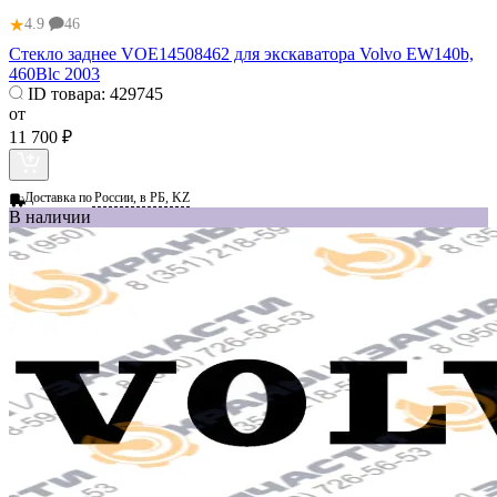
★
4.9
46
Стекло заднее VOE14508462 для экскаватора Volvo EW140b,
460Blc 2003
ID товара:
429745
от
11 700 ₽
Доставка по
России, в РБ, KZ
В наличии