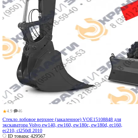
★
4.9
46
Стекло лобовое верхнее (закаленное) VOE15108848 для
экскаватора Volvo ew140, ew160, ew180c, ew180d, ec160,
ec210, cl250dl 2010
ID товара:
429567