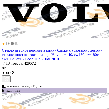
★
4.9
46
Стекло дверное верхнее в рамку ближе к кузовному левому
(закаленное) для экскаватора Volvo ew140, ew160, ew180c,
ew180d, ec160, ec210, cl250dl 2010
ID товара:
429572
от
9 900 ₽
Доставка по
России, в РБ, KZ
В наличии