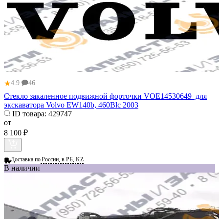
★
4.9
46
Стекло закаленное подвижной форточки VOE14530649 для
экскаватора Volvo EW140b, 460Blc 2003
ID товара:
429747
от
8 100 ₽
Доставка по
России, в РБ, KZ
В наличии