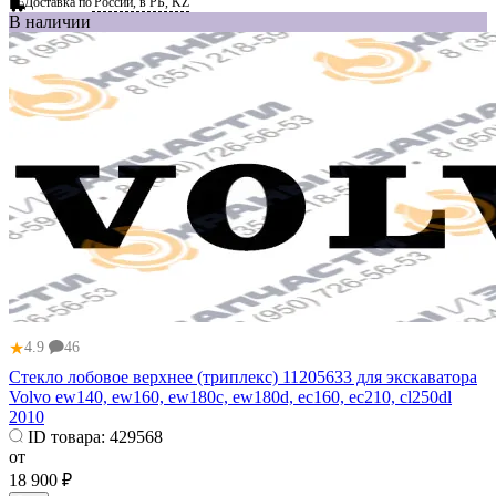
Доставка по
России, в РБ, KZ
В наличии
★
4.9
46
Стекло лобовое верхнее (триплекс) 11205633 для экскаватора
Volvo ew140, ew160, ew180c, ew180d, ec160, ec210, cl250dl
2010
ID товара:
429568
от
18 900 ₽