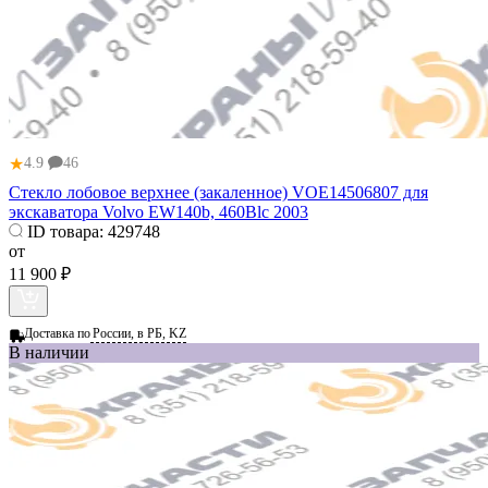
★
4.9
46
Стекло лобовое верхнее (закаленное) VOE14506807 для
экскаватора Volvo EW140b, 460Blc 2003
ID товара:
429748
от
11 900 ₽
Доставка по
России, в РБ, KZ
В наличии