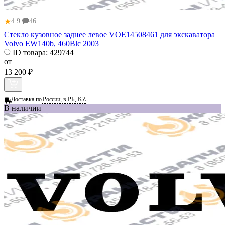
★
4.9
46
Стекло кузовное заднее левое VOE14508461 для экскаватора
Volvo EW140b, 460Blc 2003
ID товара:
429744
от
13 200 ₽
Доставка по
России, в РБ, KZ
В наличии