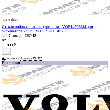
★
4.9
46
Стекло лобовое нижнее (триплекс) VOE14506844 для
экскаватора Volvo EW140b, 460Blc 2003
ID товара:
429742
от
11 800 ₽
Доставка по
России, в РБ, KZ
В наличии