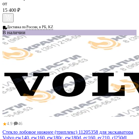
от
15 400 ₽
Доставка по
России, в РБ, KZ
В наличии
★
4.9
46
Стекло лобовое нижнее (триплекс) 11205358 для экскаватора
Volvo ew140, ew160, ew180c, ew180d, ec160, ec210, cl250dl