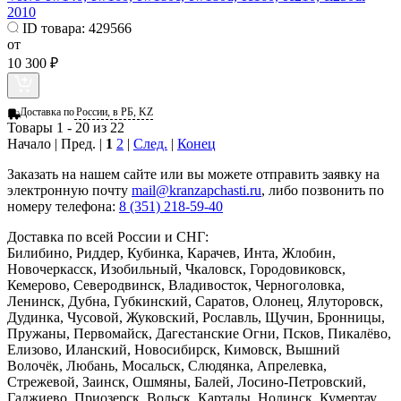
2010
ID товара:
429566
от
10 300 ₽
Доставка по
России, в РБ, KZ
Товары 1 - 20 из 22
Начало | Пред. |
1
2
|
След.
|
Конец
Заказать
на нашем сайте или вы можете отправить заявку на
электронную почту
mail@kranzapchasti.ru
, либо позвонить по
номеру телефона:
8 (351) 218-59-40
Доставка по всей России и СНГ:
Билибино, Риддер, Кубинка, Карачев, Инта, Жлобин,
Новочеркасск, Изобильный, Чкаловск, Городовиковск,
Кемерово, Северодвинск, Владивосток, Черноголовка,
Ленинск, Дубна, Губкинский, Саратов, Олонец, Ялуторовск,
Дудинка, Чусовой, Жуковский, Рославль, Щучин, Бронницы,
Пружаны, Первомайск, Дагестанские Огни, Псков, Пикалёво,
Елизово, Иланский, Новосибирск, Кимовск, Вышний
Волочёк, Любань, Мосальск, Слюдянка, Апрелевка,
Стрежевой, Заинск, Ошмяны, Балей, Лосино-Петровский,
Гаджиево, Приозерск, Вольск, Карталы, Нолинск, Кумертау...