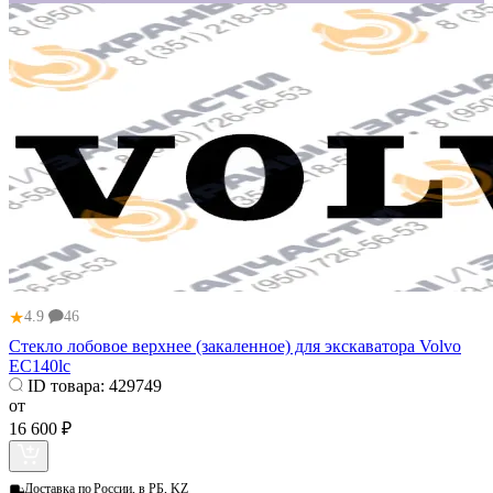
★
4.9
46
Стекло лобовое верхнее (закаленное) для экскаватора Volvo
EC140lc
ID товара:
429749
от
16 600 ₽
Доставка по
России, в РБ, KZ