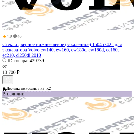
★
4.9
46
Стекло дверное нижнее левое (закаленное) 15045742 для
экскаватора Volvo ew140, ew160, ew180c, ew180d, ec160,
ec210, cl250dl 2010
ID товара:
429739
от
13 700 ₽
Доставка по
России, в РБ, KZ
В наличии