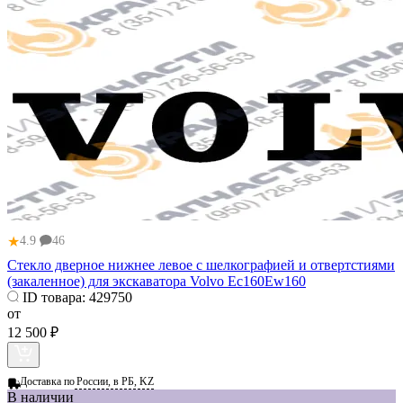
★
4.9
46
Стекло дверное нижнее левое с шелкографией и отвертстиями
(закаленное) для экскаватора Volvo Ec160Ew160
ID товара:
429750
от
12 500 ₽
Доставка по
России, в РБ, KZ
В наличии