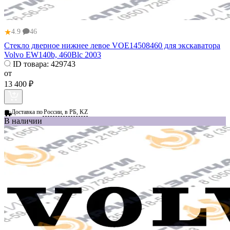
★
4.9
46
Стекло дверное нижнее левое VOE14508460 для экскаватора
Volvo EW140b, 460Blc 2003
ID товара:
429743
от
13 400 ₽
Доставка по
России, в РБ, KZ
В наличии