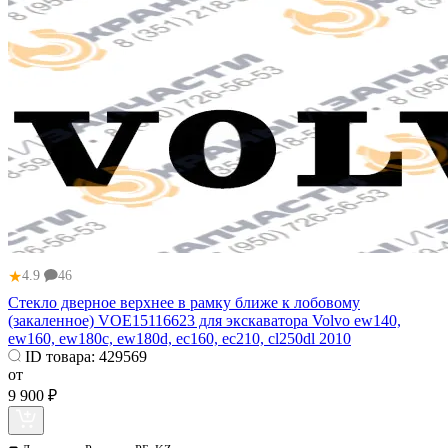
★
4.9
46
Стекло дверное верхнее в рамку ближе к лобовому
(закаленное) VOE15116623 для экскаватора Volvo ew140,
ew160, ew180c, ew180d, ec160, ec210, cl250dl 2010
ID товара:
429569
от
9 900 ₽