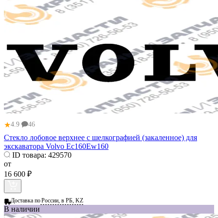
★
4.9
46
Стекло лобовое верхнее с шелкографией (закаленное) для
экскаватора Volvo Ec160Ew160
ID товара:
429570
от
16 600 ₽
Доставка по
России, в РБ, KZ
В наличии