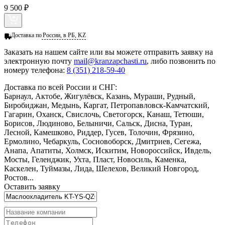
9 500 ₽
Доставка по
России, в РБ, KZ
Заказать
на нашем сайте или вы можете отправить заявку на
электронную почту
mail@kranzapchasti.ru
, либо позвонить по
номеру телефона:
8 (351) 218-59-40
Доставка по всей России и СНГ:
Барнаул, Актобе, Жигулёвск, Казань, Мураши, Рудный,
Биробиджан, Медынь, Каргат, Петропавловск-Камчатский,
Гагарин, Оханск, Свислочь, Светогорск, Канаш, Тетюши,
Борисов, Людиново, Белыничи, Сальск, Дисна, Туран,
Лесной, Камешково, Риддер, Гусев, Толочин, Фрязино,
Ермолино, Чебаркуль, Сосновоборск, Дмитриев, Сегежа,
Анапа, Апатиты, Холмск, Искитим, Новороссийск, Ивдель,
Мосты, Геленджик, Ухта, Пласт, Новосиль, Каменка,
Каскелен, Туймазы, Лида, Шелехов, Великий Новгород,
Ростов...
Оставить заявку