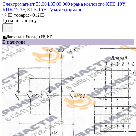
Электромагнит 53.004.35.00.000 крана козлового КПБ-10У,
КПБ-12,5У, КПБ-15У Тулажелдормаш
ID товара:
401263
Цена по запросу
Доставка по
России, в РБ, KZ
В наличии