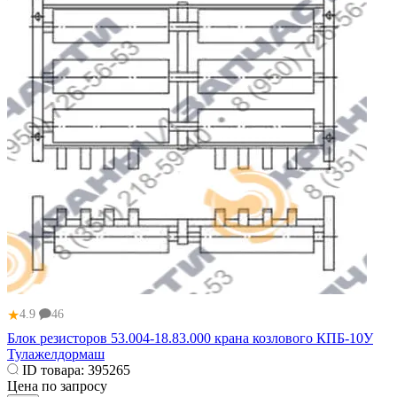
★
4.9
46
Блок резисторов 53.004-18.83.000 крана козлового КПБ-10У
Тулажелдормаш
ID товара:
395265
Цена по запросу