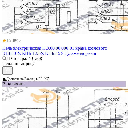
★
4.9
46
Печь электрическая ПЭ.00.00.000-01 крана козлового
КПБ-10У, КПБ-12,5У, КПБ-15У Тулажелдормаш
ID товара:
401268
Цена по запросу
Доставка по
России, в РБ, KZ
В наличии