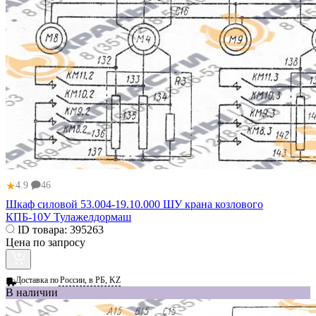
★
4.9
46
Шкаф силовой 53.004-19.10.000 ШУ крана козлового
КПБ-10У Тулажелдормаш
ID товара:
395263
Цена по запросу
Доставка по
России, в РБ, KZ
В наличии