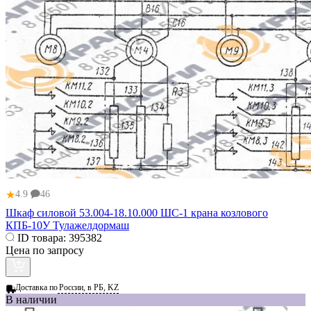
★
4.9
46
Шкаф силовой 53.004-18.10.000 ШС-1 крана козлового
КПБ-10У Тулажелдормаш
ID товара:
395382
Цена по запросу
Доставка по
России, в РБ, KZ
В наличии