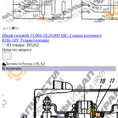
★
4.9
46
Шкаф силовой 53.004-18.20.000 ШС-2 крана козлового
КПБ-10У Тулажелдормаш
ID товара:
395262
Цена по запросу
Доставка по
России, в РБ, KZ
В наличии