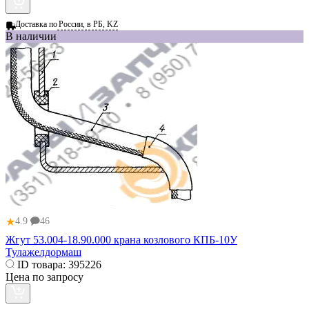
Доставка по
России, в РБ, KZ
В наличии
★
4.9
46
Жгут 53.004-18.90.000 крана козлового КПБ-10У
Тулажелдормаш
ID товара:
395226
Цена по запросу