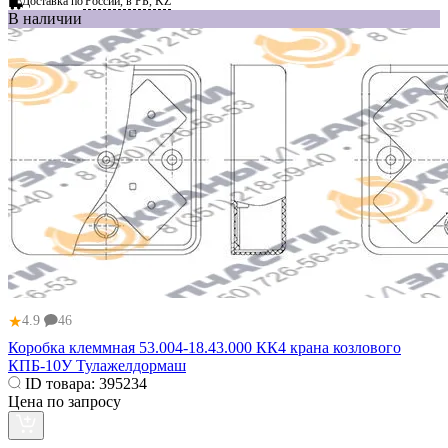
Доставка по
России, в РБ, KZ
В наличии
★
4.9
46
Коробка клеммная 53.004-18.43.000 КК4 крана козлового
КПБ-10У Тулажелдормаш
ID товара:
395234
Цена по запросу