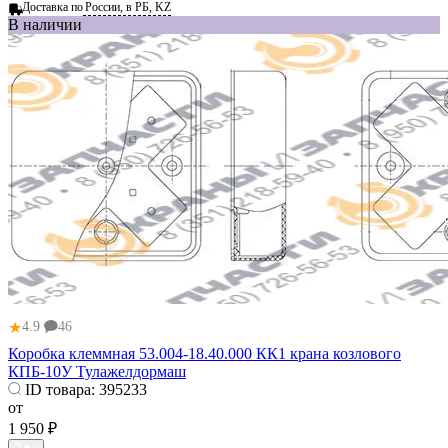
Доставка по
России, в РБ, KZ
В наличии
★
4.9
46
Коробка клеммная 53.004-18.40.000 КК1 крана козлового
КПБ-10У Тулажелдормаш
ID товара:
395233
от
1 950 ₽