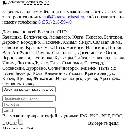
Доставка по
России, в РБ, KZ
Заказать
на нашем сайте или вы можете отправить заявку на
электронную почту
mail@kranzapchasti.ru
, либо позвонить по
номеру телефона:
8 (351) 218-59-40
Доставка по всей России и СНГ:
Балашиха, Белокуриха, Азнакаево, Юрга, Перевоз, Белгород,
Дербент, Бородино, Каскелен, Кызыл, Янаул, Салават, Зима,
Советский, Краснокамск, Инза, Ногинск, Иланский, Петров
Вал, Артёмовск, Гомель, Ставрополь, Дагестанские Огни,
Черноголовка, Пустошка, Кульсары, Тайга, Славгород, Тавда,
Ишим, Ликино-Дулёво, Тара, Семилуки, Салехард,
Сосенский, Дубровно, Солнечногорск, Мценск, Пыть-Ях,
Гусев, Бежецк, Южа, Калачинск, Удомля, Краснозаводск,
Кизел, Щигры, Жезказган, Новосибирск, Дисна, Арсеньев...
Оставить заявку
Вы можете прикрепить файлы (только JPG, PNG, PDF, DOC,
DOCX)
Выберите файл
Максимум 30мб