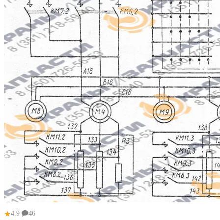
★
4.9
46