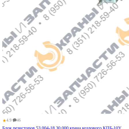
★
4.9
46
Блок резисторов 53.004-18.30.000 крана козлового КПБ-10У,