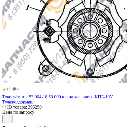
★
4.9
46
Токосъёмник 53.004-18.50.000 крана козлового КПБ-10У
Тулажелдормаш
ID товара:
395250
Цена по запросу