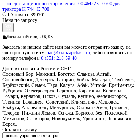
Трос дистанционного управления 100.4М223.10500 для
трактора К-744, К-708
ID товара:
399561
Цена по запросу
Доставка по
России, в РБ, KZ
Заказать
на нашем сайте или вы можете отправить заявку на
электронную почту
mail@kranzapchasti.ru
, либо позвонить по
номеру телефона:
8 (351) 218-59-40
Доставка по всей России и СНГ:
Сосновый Бор, Майский, Боготол, Сланцы, Алтай,
Сосновоборск, Дегтярск, Гагарин, Бийск, Магадан, Трубчевск,
Берёзовский, Семей, Тара, Калуга, Абай, Уштобе, Ерейментау,
Рубцовск, Электрогорск, Березино, Караганда, Коломна,
Томари, Курчатов, Псков, Суздаль, Купино, Железногорск,
Туринск, Балашиха, Советский, Климовичи, Мещовск,
Елабуга, Андреаполь, Мичуринск, Старый Оскол, Грязовец,
Чечерск, Нижний Ломов, Сегежа, Борисов, Зея, Полевской,
Михайлов, Славгород, Новолукомль, Урюпинск, Черняховск,
Верея...
Оставить заявку