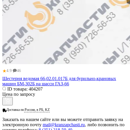
★
4.9
46
Шестерня ведомая 66-02.01.017Б для бурильно-крановых
машин БМ-302Б на шасси ГАЗ-66
ID товара:
404207
Цена по запросу
Доставка по
России, в РБ, KZ
Заказать
на нашем сайте или вы можете отправить заявку на
электронную почту
mail@kranzapchasti.ru
, либо позвонить по
номеру телефона:
8 (351) 218-59-40