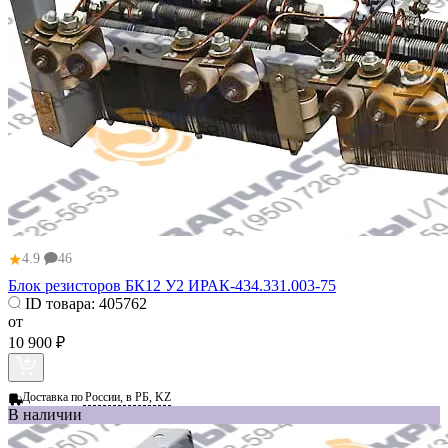
★
4.9
46
Блок резисторов БК12 У2 ИРАК-434.331.003-75
ID товара:
405762
от
10 900 ₽
Доставка по
России, в РБ, KZ
В наличии