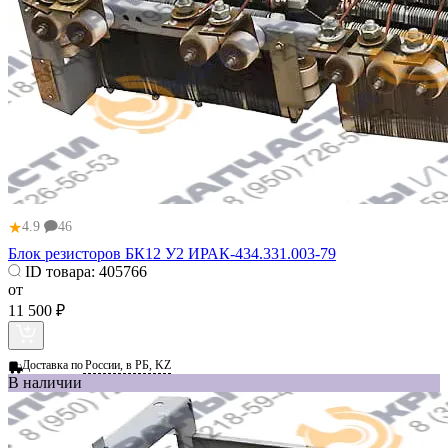
★
4.9
46
Блок резисторов БК12 У2 ИРАК-434.331.003-79
ID товара:
405766
от
11 500 ₽
Доставка по
России, в РБ, KZ
В наличии