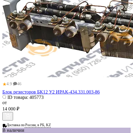
★
4.9
46
Блок резисторов БК12 У2 ИРАК-434.331.003-86
ID товара:
405773
от
14 000 ₽
Доставка по
России, в РБ, KZ
В наличии