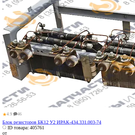
★
4.9
46
Блок резисторов БК12 У2 ИРАК-434.331.003-74
ID товара:
405761
от