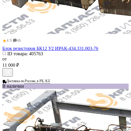
★
4.9
46
Блок резисторов БК12 У2 ИРАК-434.331.003-76
ID товара:
405763
от
11 000 ₽
Доставка по
России, в РБ, KZ
В наличии