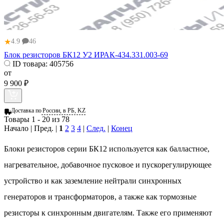
★
4.9
46
Блок резисторов БК12 У2 ИРАК-434.331.003-69
ID товара:
405756
от
9 900 ₽
Доставка по
России, в РБ, KZ
Товары 1 - 20 из 78
Начало | Пред. |
1
2
3
4
|
След.
|
Конец
Блоки резисторов серии БК12 используется как балластное,
нагревательное, добавочное пусковое и пускорегулирующее
устройство и как заземление нейтрали синхронных
генераторов и трансформаторов, а также как тормозные
резисторы к синхронным двигателям. Также его применяют