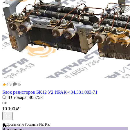
★
4.9
46
Блок резисторов БК12 У2 ИРАК-434.331.003-71
ID товара:
405758
от
10 100 ₽
Доставка по
России, в РБ, KZ
В наличии