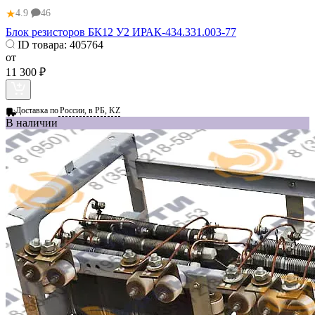
★
4.9
46
Блок резисторов БК12 У2 ИРАК-434.331.003-77
ID товара:
405764
от
11 300 ₽
Доставка по
России, в РБ, KZ
В наличии