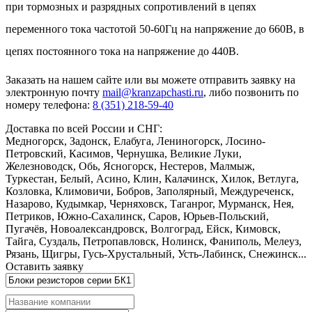
при тормозных и разрядных сопротивлений в цепях
переменного тока частотой 50-60Гц на напряжение до 660В, в
цепях постоянного тока на напряжение до 440В.
Заказать
на нашем сайте или вы можете отправить заявку на
электронную почту
mail@kranzapchasti.ru
, либо позвонить по
номеру телефона:
8 (351) 218-59-40
Доставка по всей России и СНГ:
Медногорск, Задонск, Елабуга, Лениногорск, Лосино-
Петровский, Касимов, Чернушка, Великие Луки,
Железноводск, Обь, Ясногорск, Нестеров, Малмыж,
Туркестан, Белый, Асино, Клин, Калачинск, Хилок, Ветлуга,
Козловка, Климовичи, Бобров, Заполярный, Междуреченск,
Назарово, Кудымкар, Черняховск, Таганрог, Мурманск, Нея,
Петриков, Южно-Сахалинск, Саров, Юрьев-Польский,
Пугачёв, Новоалександровск, Волгоград, Ейск, Кимовск,
Тайга, Суздаль, Петропавловск, Нолинск, Фаниполь, Мелеуз,
Рязань, Щигры, Гусь-Хрустальный, Усть-Лабинск, Снежинск...
Оставить заявку