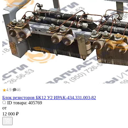
★
4.9
46
Блок резисторов БК12 У2 ИРАК-434.331.003-82
ID товара:
405769
от
12 000 ₽