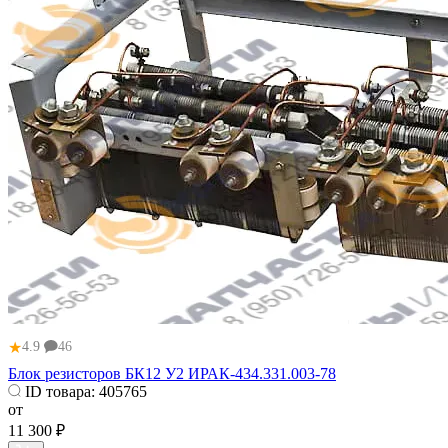
★
4.9
46
Блок резисторов БК12 У2 ИРАК-434.331.003-78
ID товара:
405765
от
11 300 ₽