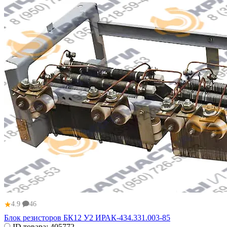
★
4.9
46
Блок резисторов БК12 У2 ИРАК-434.331.003-85
ID товара:
405772