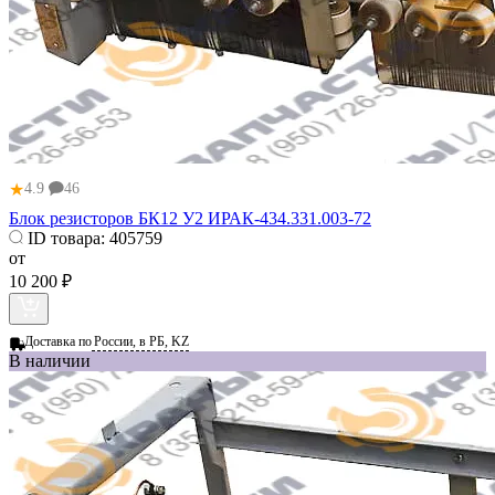
★
4.9
46
Блок резисторов БК12 У2 ИРАК-434.331.003-72
ID товара:
405759
от
10 200 ₽
Доставка по
России, в РБ, KZ
В наличии