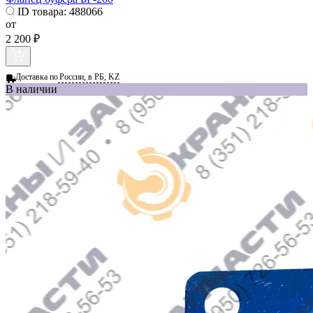
ID товара:
488066
от
2 200 ₽
Доставка по
России, в РБ, KZ
В наличии