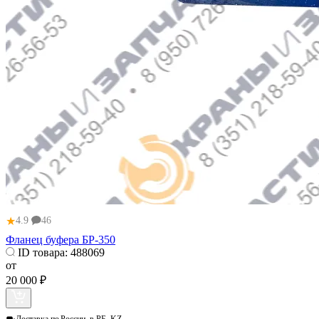
★
4.9
46
Фланец буфера БР-350
ID товара:
488069
от
20 000 ₽
Доставка по
России, в РБ, KZ