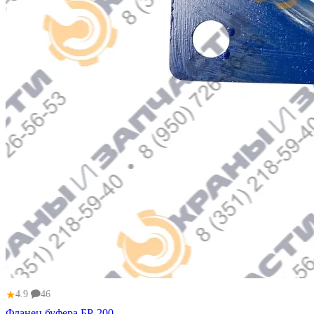
★
4.9
46
Фланец буфера БР-200