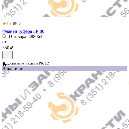
★
4.9
46
Фланец буфера БР-80
ID товара:
488063
от
550 ₽
Доставка по
России, в РБ, KZ
В наличии