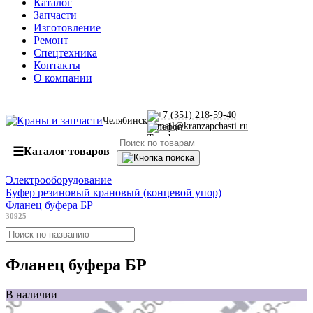
Каталог
Запчасти
Изготовление
Ремонт
Спецтехника
Контакты
О компании
+7 (351) 218-59-40
Челябинск
mail@kranzapchasti.ru
☰
Каталог товаров
Электрооборудование
Буфер резиновый крановый (концевой упор)
Фланец буфера БР
30925
Фланец буфера БР
В наличии