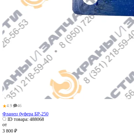
★
4.9
46
Фланец буфера БР-250
ID товара:
488068
от
3 800 ₽