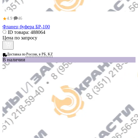
★
4.9
46
Фланец буфера БР-100
ID товара:
488064
Цена по запросу
Доставка по
России, в РБ, KZ
В наличии