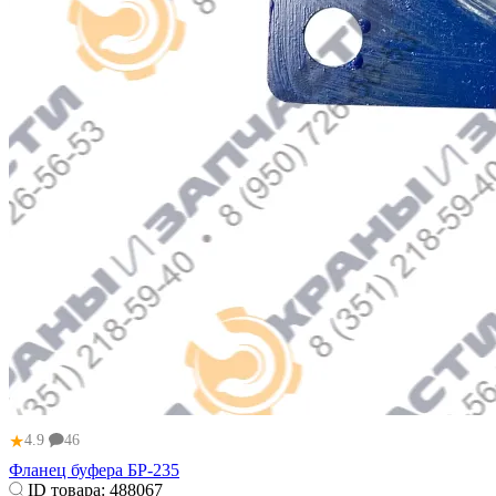
★
4.9
46
Фланец буфера БР-235
ID товара:
488067