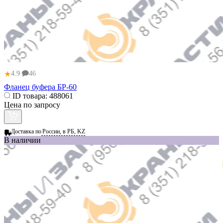
★
4.9
46
Фланец буфера БР-60
ID товара:
488061
Цена по запросу
Доставка по
России, в РБ, KZ
В наличии