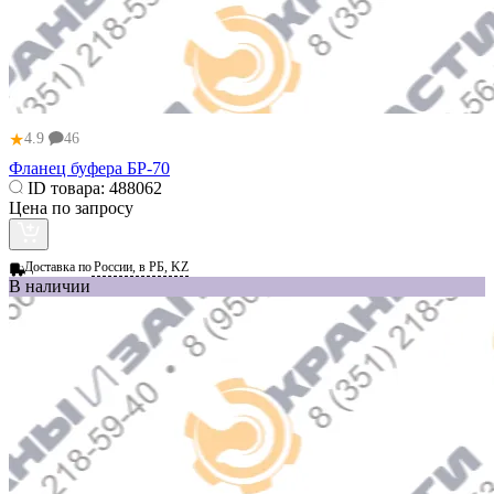
★
4.9
46
Фланец буфера БР-70
ID товара:
488062
Цена по запросу
Доставка по
России, в РБ, KZ
В наличии