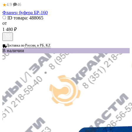
★
4.9
46
Фланец буфера БР-160
ID товара:
488065
от
1 480 ₽
Доставка по
России, в РБ, KZ
В наличии