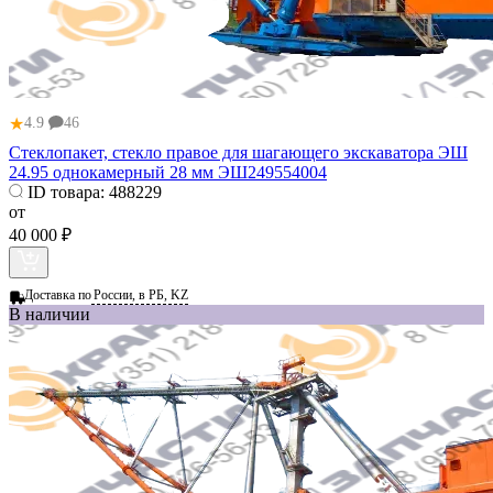
★
4.9
46
Стеклопакет, стекло правое для шагающего экскаватора ЭШ
24.95 однокамерный 28 мм ЭШ249554004
ID товара:
488229
от
40 000 ₽
Доставка по
России, в РБ, KZ
В наличии