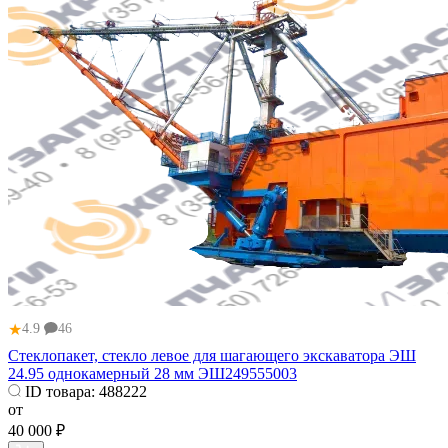
★
4.9
46
Стеклопакет, стекло левое для шагающего экскаватора ЭШ
24.95 однокамерный 28 мм ЭШ249555003
ID товара:
488222
от
40 000 ₽