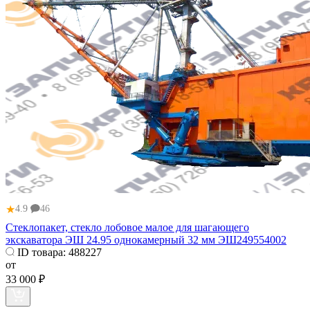
★
4.9
46
Стеклопакет, стекло лобовое малое для шагающего
экскаватора ЭШ 24.95 однокамерный 32 мм ЭШ249554002
ID товара:
488227
от
33 000 ₽