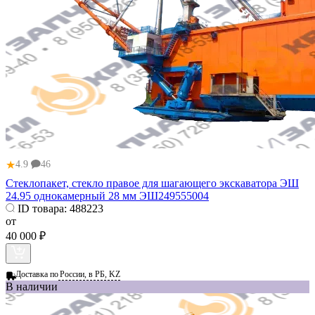
★
4.9
46
Стеклопакет, стекло правое для шагающего экскаватора ЭШ
24.95 однокамерный 28 мм ЭШ249555004
ID товара:
488223
от
40 000 ₽
Доставка по
России, в РБ, KZ
В наличии