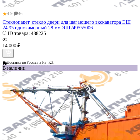
★
4.9
46
Стеклопакет, стекло двери для шагающего экскаватора ЭШ
24.95 однокамерный 28 мм ЭШ249555006
ID товара:
488225
от
14 000 ₽
Доставка по
России, в РБ, KZ
В наличии