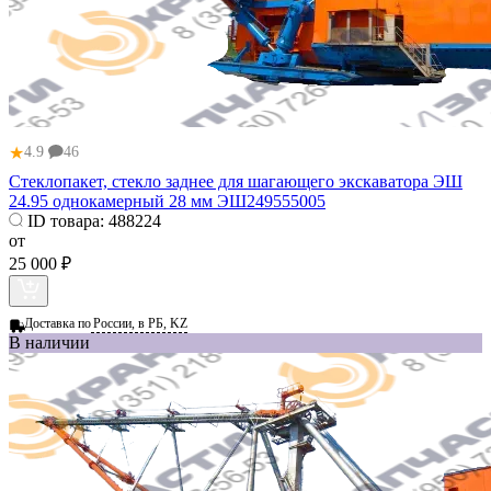
★
4.9
46
Стеклопакет, стекло заднее для шагающего экскаватора ЭШ
24.95 однокамерный 28 мм ЭШ249555005
ID товара:
488224
от
25 000 ₽
Доставка по
России, в РБ, KZ
В наличии