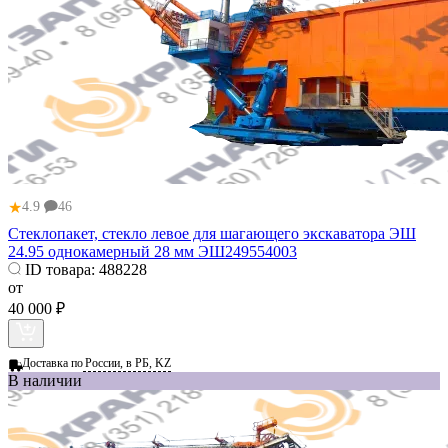
★
4.9
46
Стеклопакет, стекло левое для шагающего экскаватора ЭШ
24.95 однокамерный 28 мм ЭШ249554003
ID товара:
488228
от
40 000 ₽
Доставка по
России, в РБ, KZ
В наличии