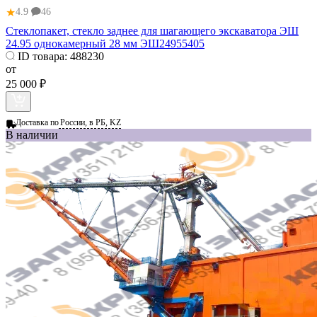
★
4.9
46
Стеклопакет, стекло заднее для шагающего экскаватора ЭШ
24.95 однокамерный 28 мм ЭШ24955405
ID товара:
488230
от
25 000 ₽
Доставка по
России, в РБ, KZ
В наличии