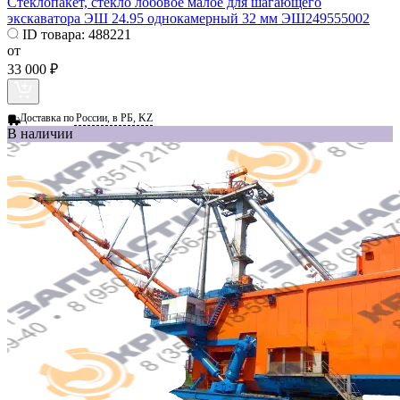
Стеклопакет, стекло лобовое малое для шагающего
экскаватора ЭШ 24.95 однокамерный 32 мм ЭШ249555002
ID товара:
488221
от
33 000 ₽
Доставка по
России, в РБ, KZ
В наличии