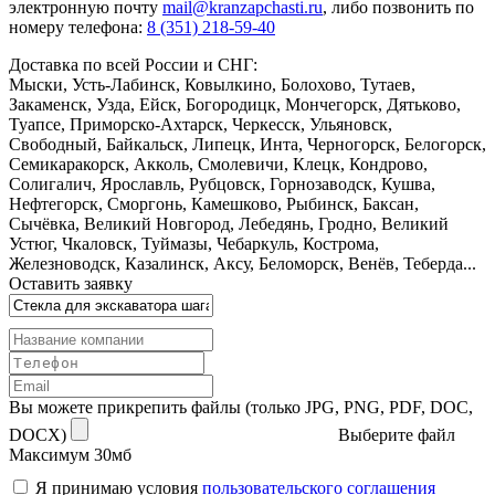
электронную почту
mail@kranzapchasti.ru
, либо позвонить по
номеру телефона:
8 (351) 218-59-40
Доставка по всей России и СНГ:
Мыски, Усть-Лабинск, Ковылкино, Болохово, Тутаев,
Закаменск, Узда, Ейск, Богородицк, Мончегорск, Дятьково,
Туапсе, Приморско-Ахтарск, Черкесск, Ульяновск,
Свободный, Байкальск, Липецк, Инта, Черногорск, Белогорск,
Семикаракорск, Акколь, Смолевичи, Клецк, Кондрово,
Солигалич, Ярославль, Рубцовск, Горнозаводск, Кушва,
Нефтегорск, Сморгонь, Камешково, Рыбинск, Баксан,
Сычёвка, Великий Новгород, Лебедянь, Гродно, Великий
Устюг, Чкаловск, Туймазы, Чебаркуль, Кострома,
Железноводск, Казалинск, Аксу, Беломорск, Венёв, Теберда...
Оставить заявку
Вы можете прикрепить файлы (только JPG, PNG, PDF, DOC,
DOCX)
Выберите файл
Максимум 30мб
Я принимаю условия
пользовательского соглашения