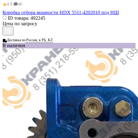
★
4.9
46
Коробка отбора мощности HDX 5511-4202010 под НШ
ID товара:
492245
Цена по запросу
Доставка по
России, в РБ, KZ
В наличии