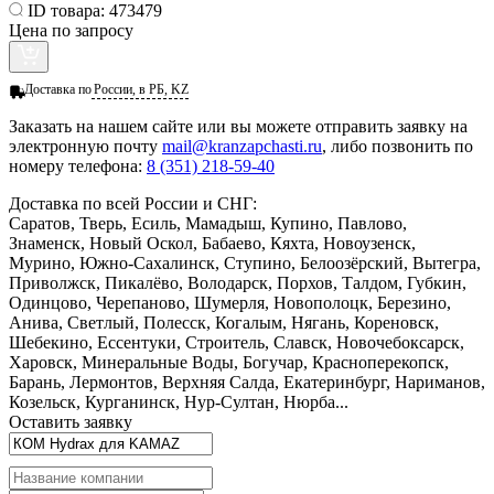
ID товара:
473479
Цена по запросу
Доставка по
России, в РБ, KZ
Заказать
на нашем сайте или вы можете отправить заявку на
электронную почту
mail@kranzapchasti.ru
, либо позвонить по
номеру телефона:
8 (351) 218-59-40
Доставка по всей России и СНГ:
Саратов, Тверь, Есиль, Мамадыш, Купино, Павлово,
Знаменск, Новый Оскол, Бабаево, Кяхта, Новоузенск,
Мурино, Южно-Сахалинск, Ступино, Белоозёрский, Вытегра,
Приволжск, Пикалёво, Володарск, Порхов, Талдом, Губкин,
Одинцово, Черепаново, Шумерля, Новополоцк, Березино,
Анива, Светлый, Полесск, Когалым, Нягань, Кореновск,
Шебекино, Ессентуки, Строитель, Славск, Новочебоксарск,
Харовск, Минеральные Воды, Богучар, Красноперекопск,
Барань, Лермонтов, Верхняя Салда, Екатеринбург, Нариманов,
Козельск, Курганинск, Нур-Султан, Нюрба...
Оставить заявку