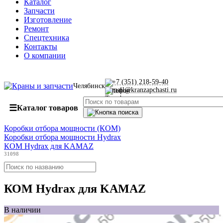
Каталог
Запчасти
Изготовление
Ремонт
Спецтехника
Контакты
О компании
+7 (351) 218-59-40
Челябинск
mail@kranzapchasti.ru
☰
Каталог товаров
Коробки отбора мощности (КОМ)
Коробки отбора мощности Hydrax
КОМ Hydrax для KAMAZ
31098
КОМ Hydrax для KAMAZ
В наличии