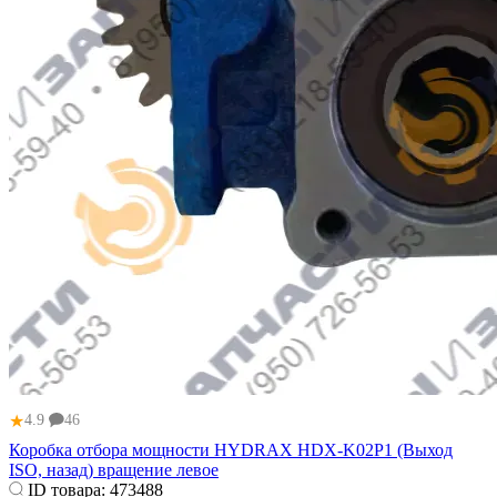
★
4.9
46
Коробка отбора мощности HYDRAX HDX-K02P1 (Выход
ISO, назад) ​вращение левое
ID товара:
473488