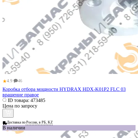
★
4.9
46
Коробка отбора мощности HYDRAX HDX-K01P2 FLC 03
вращение правое
ID товара:
473485
Цена по запросу
Доставка по
России, в РБ, KZ
В наличии