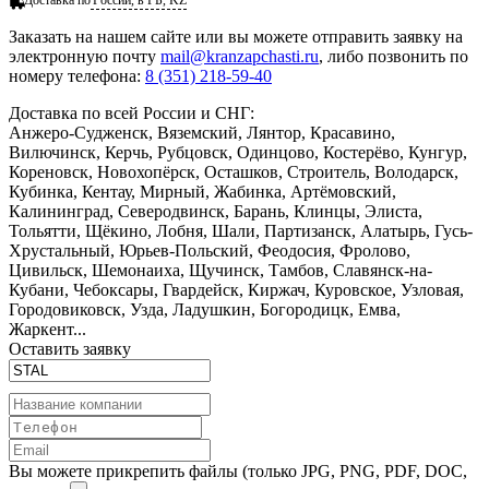
Заказать
на нашем сайте или вы можете отправить заявку на
электронную почту
mail@kranzapchasti.ru
, либо позвонить по
номеру телефона:
8 (351) 218-59-40
Доставка по всей России и СНГ:
Анжеро-Судженск, Вяземский, Лянтор, Красавино,
Вилючинск, Керчь, Рубцовск, Одинцово, Костерёво, Кунгур,
Кореновск, Новохопёрск, Осташков, Строитель, Володарск,
Кубинка, Кентау, Мирный, Жабинка, Артёмовский,
Калининград, Северодвинск, Барань, Клинцы, Элиста,
Тольятти, Щёкино, Лобня, Шали, Партизанск, Алатырь, Гусь-
Хрустальный, Юрьев-Польский, Феодосия, Фролово,
Цивильск, Шемонаиха, Щучинск, Тамбов, Славянск-на-
Кубани, Чебоксары, Гвардейск, Киржач, Куровское, Узловая,
Городовиковск, Узда, Ладушкин, Богородицк, Емва,
Жаркент...
Оставить заявку
Вы можете прикрепить файлы (только JPG, PNG, PDF, DOC,