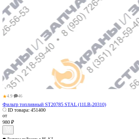
★
4.9
46
Фильтр топливный ST20785 STAL (11LB-20310)
ID товара:
451400
от
980 ₽
Доставка по
России, в РБ, KZ